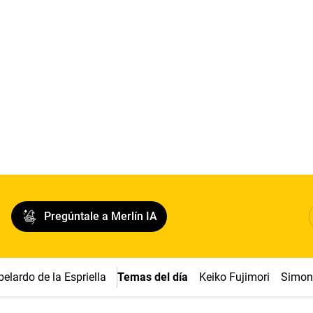
Pregúntale a Merlín IA
belardo de la Espriella
Temas del día
Keiko Fujimori
Simon 