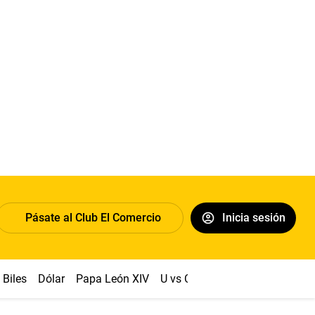
Pásate al Club El Comercio
Inicia sesión
Biles
Dólar
Papa León XIV
U vs Cristal
Congreso
Mach