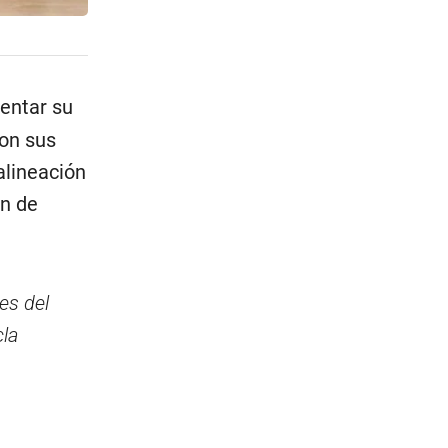
sentar su
con sus
alineación
ón de
es del
cla