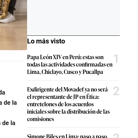
Lo más visto
1
Papa León XIV en Perú: estas son
todas las actividades confirmadas en
Lima, Chiclayo, Cusco y Pucallpa
2
Exdirigente del Movadef ya no será
da
el representante de JP en Ética:
a de la
entretelones de los acuerdos
iniciales sobre la distribución de las
comisiones
 de la
Simone Biles en Lima: paso a paso,