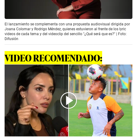
El lanzamiento se complementa con una propuesta audiovisual dirigida por
Joana Colomar y Rodrigo Méndez, quienes estuvieron al frente de los lyric
videos de cada tema y del videoclip del sencillo "¿Qué será que es?" | Foto:
Difusión
VIDEO RECOMENDADO:
00:00
/
02:06