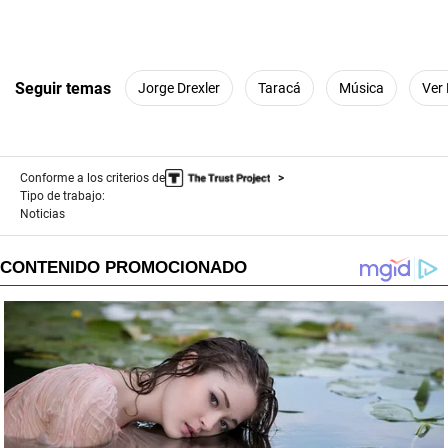
Seguir temas
Jorge Drexler
Taracá
Música
Ver
Conforme a los criterios de
Tipo de trabajo:
Noticias