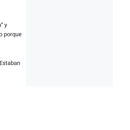
” y
lo porque
 Estaban