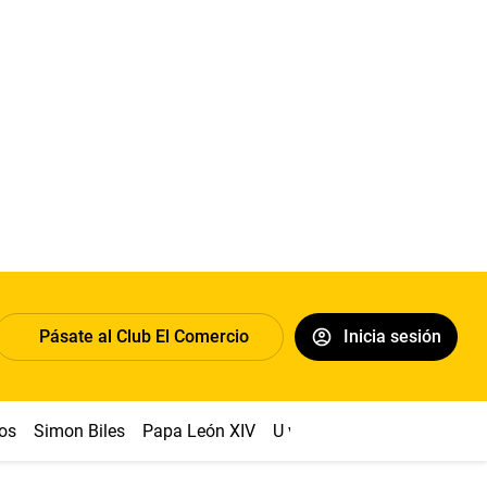
Pásate al Club El Comercio
Inicia sesión
os
Simon Biles
Papa León XIV
U vs Cristal
Dólar
Congr