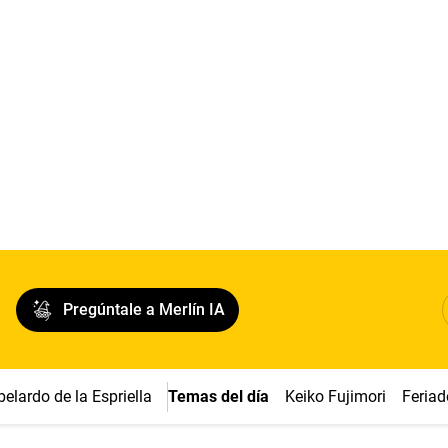
Pregúntale a Merlín IA
belardo de la Espriella
Temas del día
Keiko Fujimori
Feriad