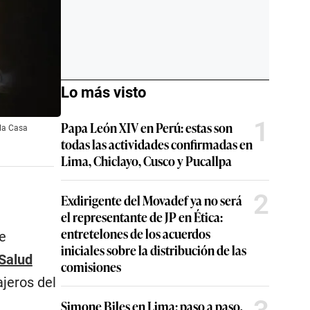
Lo más visto
1
Papa León XIV en Perú: estas son
 la Casa
todas las actividades confirmadas en
Lima, Chiclayo, Cusco y Pucallpa
2
Exdirigente del Movadef ya no será
el representante de JP en Ética:
entretelones de los acuerdos
se
iniciales sobre la distribución de las
 Salud
comisiones
ajeros del
Simone Biles en Lima: paso a paso,