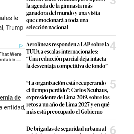
3
la agenda de la gimnasta más
ganadora del mundo y una visita
ales le
que emocionará a toda una
selección nacional
al, Trump
4
Aerolíneas responden a LAP sobre la
TUUA a escalas internacionales:
“Una reducción parcial deja intacta
la desventaja competitiva de fondo”
5
“La organización está recuperando
el tiempo perdido”: Carlos Neuhaus,
expresidente de Lima 2019, sobre los
demia de
retos a un año de Lima 2027 y en qué
a entidad,
más está preocupado el Gobierno
6
De brigadas de seguridad urbana al