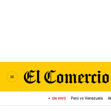
Perú vs Venezuela
A
EN VIVO