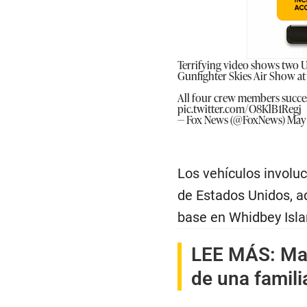
Terrifying video shows two U.
Gunfighter Skies Air Show a
All four crew members succes
pic.twitter.com/O8KlB1Regj
— Fox News (@FoxNews)
May 
Los vehículos involu
de Estados Unidos, a
base en Whidbey Isla
LEE MÁS:
Ma
de una famili