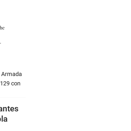
the
…
la Armada
 129 con
antes
bla