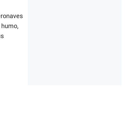
eronaves
e humo,
us