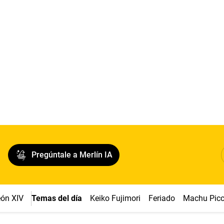
Pregúntale a Merlín IA
ón XIV
Temas del día
Keiko Fujimori
Feriado
Machu Pic