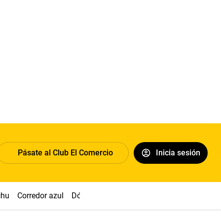
Pásate al Club El Comercio
Inicia sesión
chu
Corredor azul
Dólar
Congreso
Nasca
Acuña
Toled