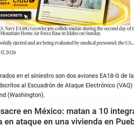
S. Navy EA-18G Growler jets collide midair during the second day of 
t Mountain Home Air Force Base in Idaho on Sunday.
sfully ejected and are being evaluated by medical personnel, the U.S.
17, 2026
crados en el siniestro son dos aviones EA18-G de 
dscritos al Escuadrón de Ataque Electrónico (VAQ)
nd (Washington).
sacre en México: matan a 10 integr
a en ataque en una vivienda en Pue