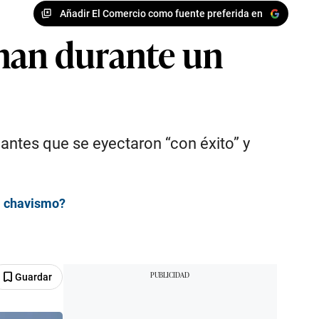
Añadir El Comercio como fuente preferida en
onan durante un
lantes que se eyectaron “con éxito” y
el chavismo?
Guardar