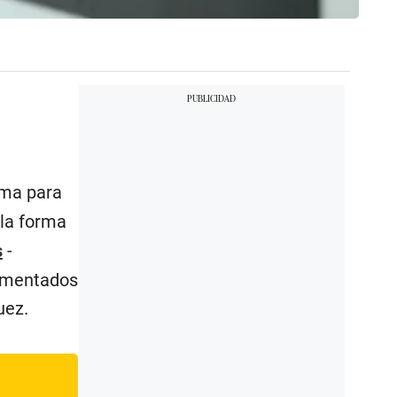
ma para
la forma
s
-
cumentados
uez.