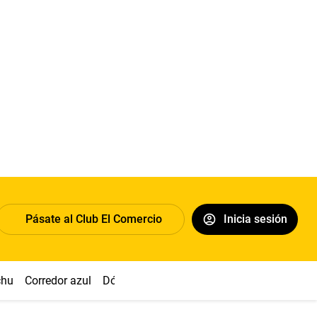
Pásate al Club El Comercio
Inicia sesión
chu
Corredor azul
Dólar
Congreso
Nasca
Acuña
Toled