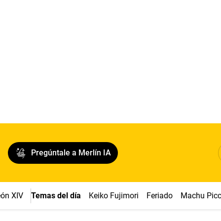
Pregúntale a Merlín IA
ón XIV
Temas del día
Keiko Fujimori
Feriado
Machu Pic