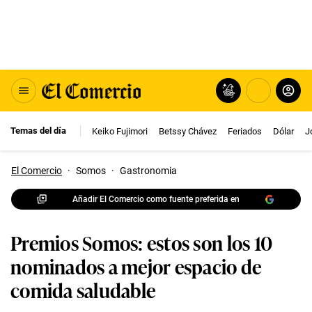
Temas del día
Keiko Fujimori
Betssy Chávez
Feriados
Dólar
J
El Comercio
·
Somos
·
Gastronomia
Añadir El Comercio como fuente preferida en
Premios Somos: estos son los 10
nominados a mejor espacio de
comida saludable