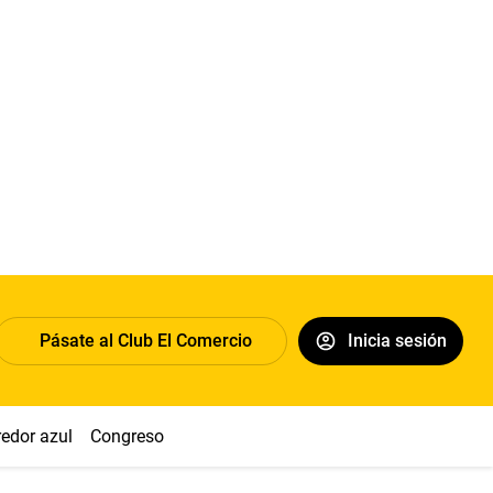
Pásate al Club El Comercio
Inicia sesión
redor azul
Congreso
Nasca
Acuña
Toledo
Sueldo míni