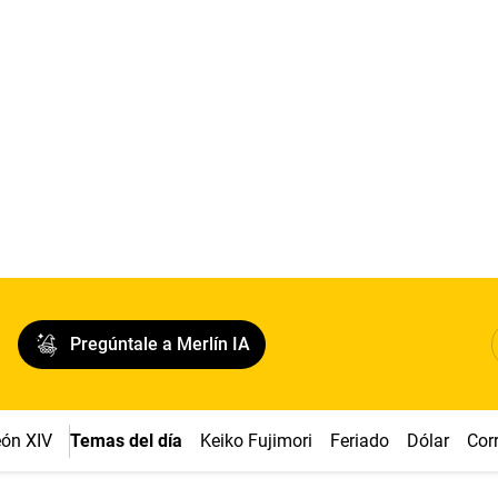
Pregúntale a Merlín IA
ón XIV
Temas del día
Keiko Fujimori
Feriado
Dólar
Cor