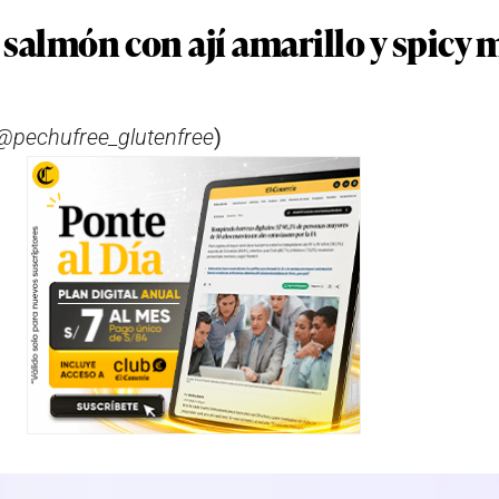
 salmón con ají amarillo y spicy 
 @pechufree_glutenfree
)