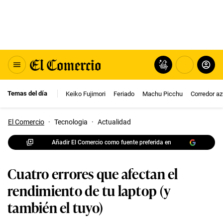
Temas del día
Keiko Fujimori
Feriado
Machu Picchu
Corredor az
El Comercio
·
Tecnologia
·
Actualidad
Añadir El Comercio como fuente preferida en
Cuatro errores que afectan el
rendimiento de tu laptop (y
también el tuyo)