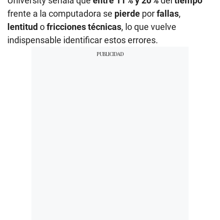
University señala que
entre 11 % y 20 %
del
tiempo
frente a la computadora se
pierde
por
fallas
,
lentitud
o
fricciones técnicas
, lo que vuelve
indispensable identificar estos errores.