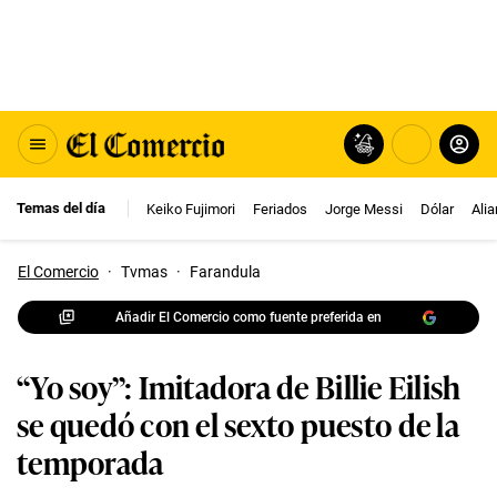
Temas del día
Keiko Fujimori
Feriados
Jorge Messi
Dólar
Ali
El Comercio
·
Tvmas
·
Farandula
Añadir El Comercio como fuente preferida en
“Yo soy”: Imitadora de Billie Eilish
se quedó con el sexto puesto de la
temporada