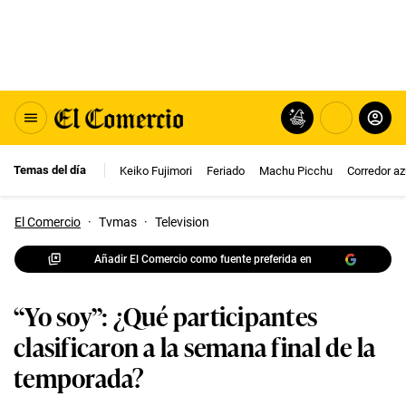
Temas del día
Keiko Fujimori
Feriado
Machu Picchu
Corredor az
El Comercio
·
Tvmas
·
Television
Añadir El Comercio como fuente preferida en
“Yo soy”: ¿Qué participantes
clasificaron a la semana final de la
temporada?