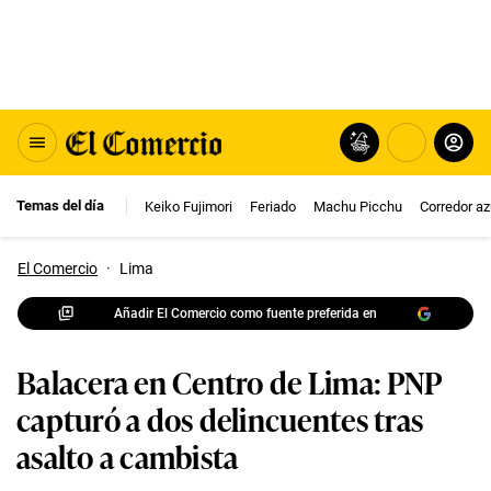
Temas del día
Keiko Fujimori
Feriado
Machu Picchu
Corredor az
El Comercio
·
Lima
Añadir El Comercio como fuente preferida en
Balacera en Centro de Lima: PNP
capturó a dos delincuentes tras
asalto a cambista