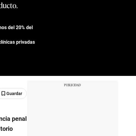
oducto.
nos del 20% del
línicas privadas
Guardar
ncia penal
torio