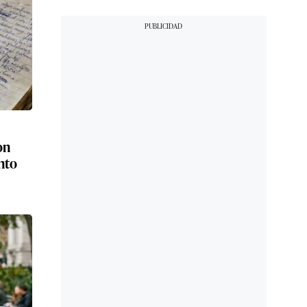
on
nto