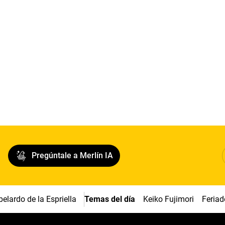
Pregúntale a Merlín IA
belardo de la Espriella
Temas del día
Keiko Fujimori
Feriad