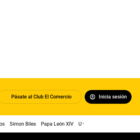
Pásate al Club El Comercio
Inicia sesión
os
Simon Biles
Papa León XIV
U vs Cristal
Dólar
Congr