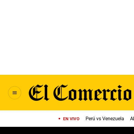
Perú vs Venezuela
A
EN VIVO