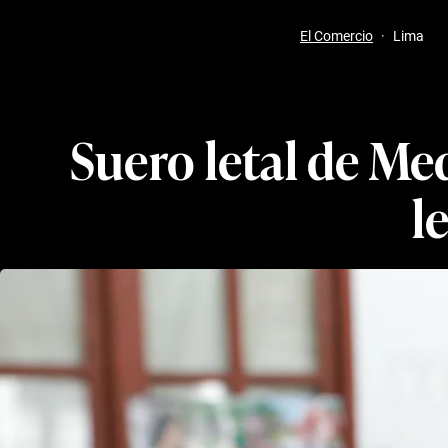
El Comercio
·
Lima
Suero letal de Med
l