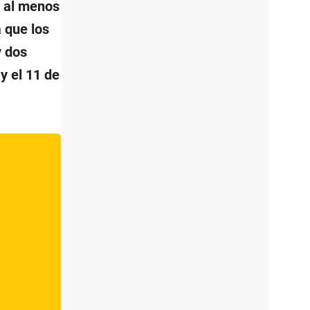
e al menos
 que los
y dos
y el 11 de