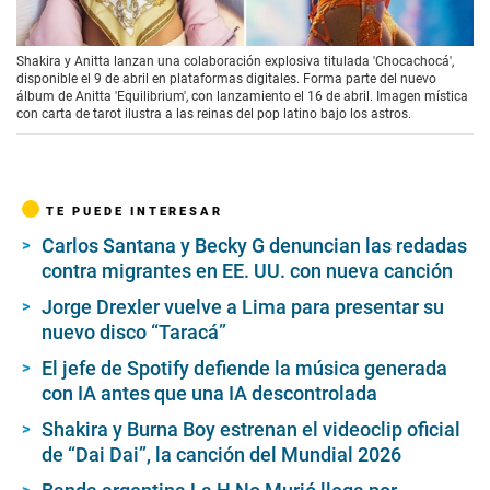
00:00
/
01:04
Shakira y Anitta lanzan una colaboración explosiva titulada 'Chocachocá',
disponible el 9 de abril en plataformas digitales. Forma parte del nuevo
álbum de Anitta 'Equilibrium', con lanzamiento el 16 de abril. Imagen mística
con carta de tarot ilustra a las reinas del pop latino bajo los astros.
TE PUEDE INTERESAR
Carlos Santana y Becky G denuncian las redadas
contra migrantes en EE. UU. con nueva canción
Jorge Drexler vuelve a Lima para presentar su
nuevo disco “Taracá”
El jefe de Spotify defiende la música generada
con IA antes que una IA descontrolada
Shakira y Burna Boy estrenan el videoclip oficial
de “Dai Dai”, la canción del Mundial 2026