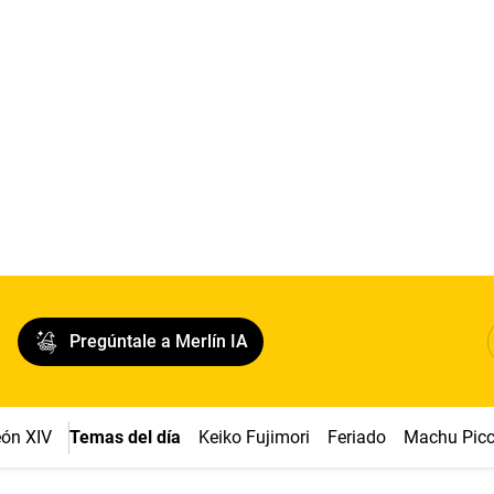
Pregúntale a Merlín IA
ón XIV
Temas del día
Keiko Fujimori
Feriado
Machu Pic