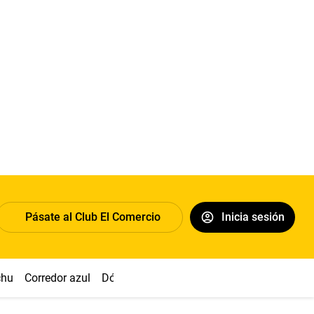
Pásate al Club El Comercio
Inicia sesión
chu
Corredor azul
Dólar
Congreso
Nasca
Acuña
Toled