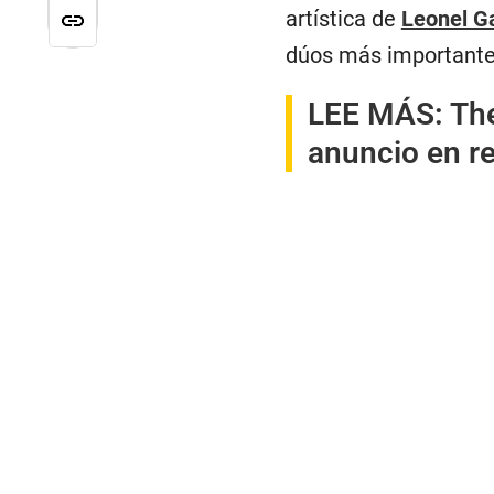
artística de
Leonel G
dúos más importante
LEE MÁS:
The
anuncio en r