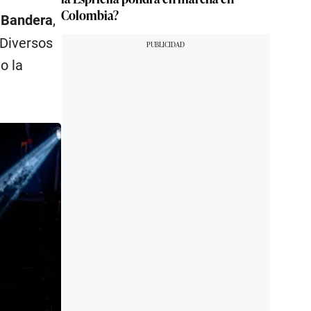
Colombia?
 Bandera
,
 Diversos
o la