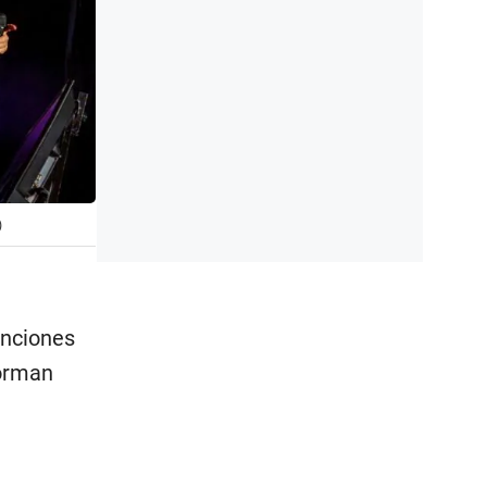
)
anciones
forman