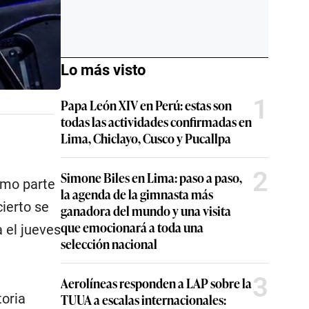
Lo más visto
1
Papa León XIV en Perú: estas son
todas las actividades confirmadas en
Lima, Chiclayo, Cusco y Pucallpa
2
Simone Biles en Lima: paso a paso,
mo parte
la agenda de la gimnasta más
cierto se
ganadora del mundo y una visita
que emocionará a toda una
a el jueves
selección nacional
3
Aerolíneas responden a LAP sobre la
TUUA a escalas internacionales:
toria