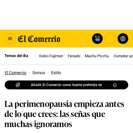
Temas del día
Keiko Fujimori
Feriado
Machu Picchu
Corredor az
El Comercio
·
Somos
·
Estilo
Añadir El Comercio como fuente preferida en
La perimenopausia empieza antes
de lo que crees: las señas que
muchas ignoramos