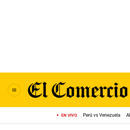
Perú vs Venezuela
A
EN VIVO