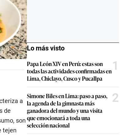
Lo más visto
1
Papa León XIV en Perú: estas son
todas las actividades confirmadas en
Lima, Chiclayo, Cusco y Pucallpa
2
Simone Biles en Lima: paso a paso,
cteriza a
la agenda de la gimnasta más
ganadora del mundo y una visita
s de
que emocionará a toda una
nsumo, son
selección nacional
 tejen