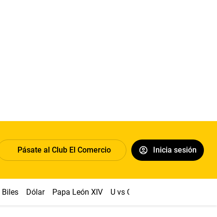
Pásate al Club El Comercio
Inicia sesión
Biles
Dólar
Papa León XIV
U vs Cristal
Congreso
Mach