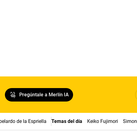
Pregúntale a Merlín IA
belardo de la Espriella
Temas del día
Keiko Fujimori
Simon 