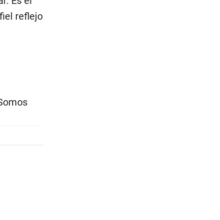
r. Es el
el reflejo
 Somos