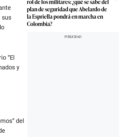
rol de los militares: ¿qué se sabe del
nante
plan de seguridad que Abelardo de
la Espriella pondrá en marcha en
n sus
Colombia?
do
io “El
nados y
omos” del
de