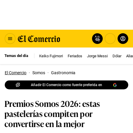
Temas del día
Keiko Fujimori
Feriados
Jorge Messi
Dólar
Ali
El Comercio
·
Somos
·
Gastronomia
Añadir El Comercio como fuente preferida en
Premios Somos 2026: estas
pastelerías compiten por
convertirse en la mejor