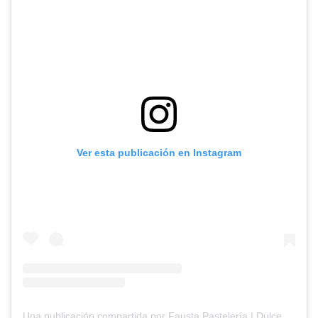
Ver esta publicación en Instagram
Una publicación compartida por Fausta Pastelería | Dulces y postres peruanos 🇵🇪 (@faustapasteleria)