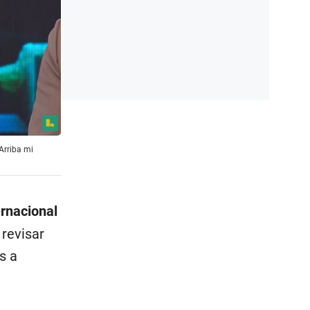
"Arriba mi
ernacional
 revisar
s a