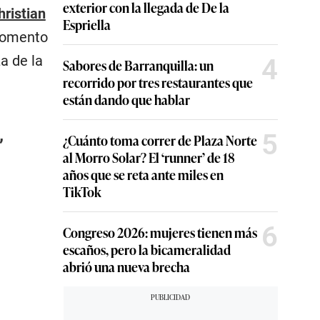
exterior con la llegada de De la
hristian
Espriella
 momento
a de la
4
Sabores de Barranquilla: un
recorrido por tres restaurantes que
están dando que hablar
5
¿Cuánto toma correr de Plaza Norte
”
al Morro Solar? El ‘runner’ de 18
años que se reta ante miles en
TikTok
6
Congreso 2026: mujeres tienen más
escaños, pero la bicameralidad
abrió una nueva brecha