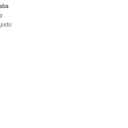
aba
o
 pido: