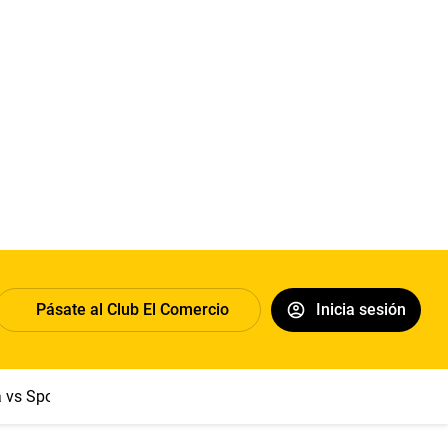
Pásate al Club El Comercio
Inicia sesión
a vs Sport Boys
Jorge Messi
Dólar
Papa León XIV
Congre