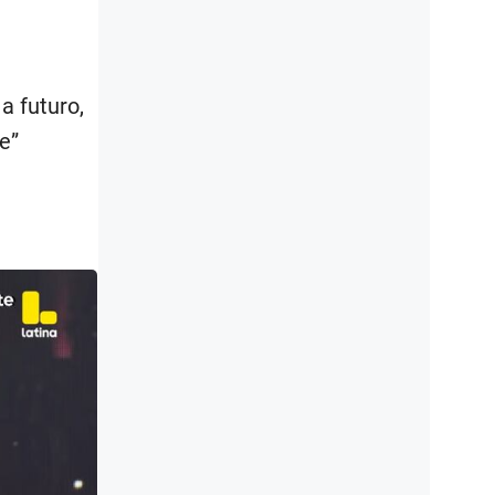
a futuro,
e”