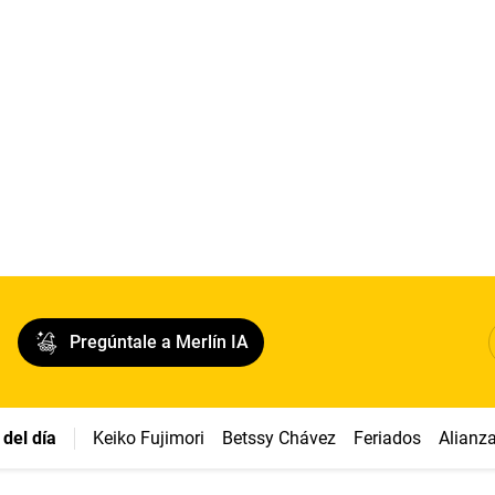
Pregúntale a Merlín IA
del día
Keiko Fujimori
Betssy Chávez
Feriados
Alianz