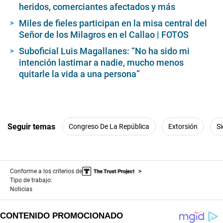
heridos, comerciantes afectados y más
Miles de fieles participan en la misa central del
Señor de los Milagros en el Callao | FOTOS
Suboficial Luis Magallanes: “No ha sido mi
intención lastimar a nadie, mucho menos
quitarle la vida a una persona”
Seguir temas
Congreso De La República
Extorsión
Si
Conforme a los criterios de
Tipo de trabajo:
Noticias