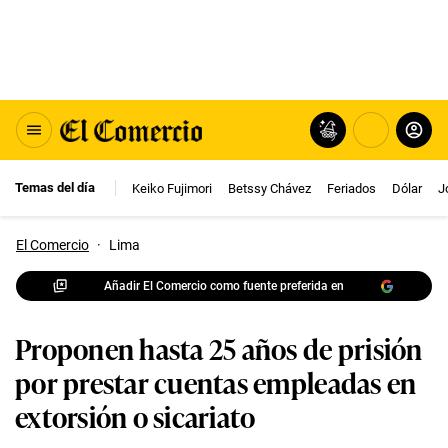
Temas del día
Keiko Fujimori
Betssy Chávez
Feriados
Dólar
J
El Comercio
·
Lima
Añadir El Comercio como fuente preferida en
Proponen hasta 25 años de prisión
por prestar cuentas empleadas en
extorsión o sicariato