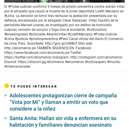
El #PoderJudicial confirmó 9 meses de prisión preventiva contra Adrián Villar
por el atropello que causó la muerte de la joven deportista Lizeth Marzano en
#Lima. La decisión se tomó tras rechazar la apelación presentada por su
defensa, encabezada por el abogado César Nakazaki. Villar, hijastro de la
periodista Marisel Linares, es investigado por los delitos de homicidio
culposo, omisión de socorro y fuga tras el accidente. #noticiashoy
#breakingnews #policiales #AdriánVillar #LizethMarzano #PoderJudicial
#Lima #justicia #prisiónpreventiva #Perú Canal oficial del diario El Comercio
de Lima, Perú. Suscríbete: http://goo.gl/UWBivf Sitio web:
http://elcomercio.pe TAMBIÉN SÍGUENOS EN: Facebook:
https://www.facebook.com/elcomercio.pe Twitter:
https://twitter.com/elcomercio Instagram: http://instagram.com/elcomercio
Discord: https://discord.gg/elcomercio #elcomercio #noticiasperu #mundo
#internacionales
TE PUEDE INTERESAR
Adolescentes protagonizan cierre de campaña
“Vota por Mí” y llaman a emitir un voto que
considere a la niñez
Santa Anita: Hallan sin vida a enfermera en su
habitación y familiares denuncian asesinato