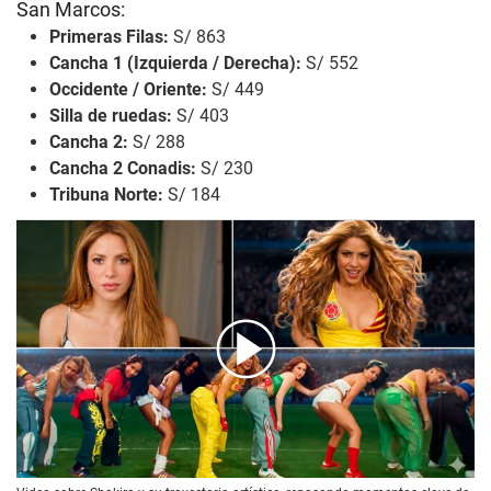
San Marcos:
Primeras Filas:
S/ 863
Cancha 1 (Izquierda / Derecha):
S/ 552
Occidente / Oriente:
S/ 449
Silla de ruedas:
S/ 403
Cancha 2:
S/ 288
Cancha 2 Conadis:
S/ 230
Tribuna Norte:
S/ 184
00:00
/
03:39