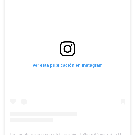
Ver esta publicación en Instagram
Una publicación compartida por Viet | Pho • Wings • San Borja (@vietperu)