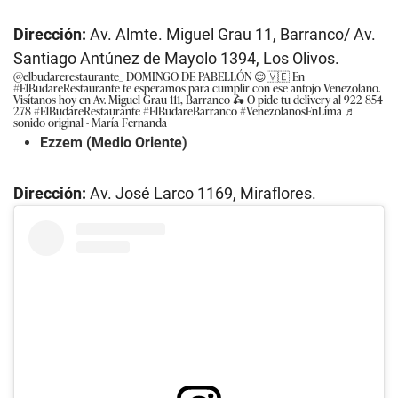
Dirección:
Av. Almte. Miguel Grau 11, Barranco/ Av.
Santiago Antúnez de Mayolo 1394, Los Olivos.
@elbudarerestaurante_
DOMINGO DE PABELLÓN 😌🇻🇪 En
#ElBudareRestaurante
te esperamos para cumplir con ese antojo Venezolano.
Visítanos hoy en Av. Miguel Grau 111, Barranco 🛵 O pide tu delivery al 922 854
278
#ElBudareRestaurante
#ElBudareBarranco
#VenezolanosEnLima
♬
sonido original - María Fernanda
Ezzem (Medio Oriente)
Dirección:
Av. José Larco 1169, Miraflores.