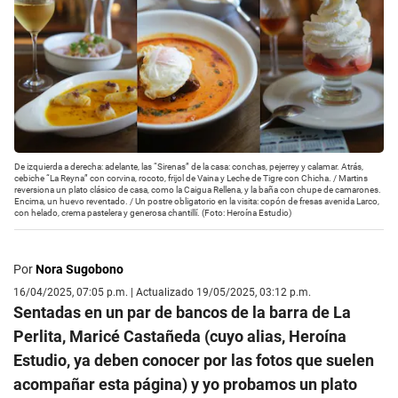
De izquierda a derecha: adelante, las “Sirenas” de la casa: conchas, pejerrey y calamar. Atrás,
cebiche “La Reyna” con corvina, rocoto, frijol de Vaina y Leche de Tigre con Chicha. / Martins
reversiona un plato clásico de casa, como la Caigua Rellena, y la baña con chupe de camarones.
Encima, un huevo reventado. / Un postre obligatorio en la visita: copón de fresas avenida Larco,
con helado, crema pastelera y generosa chantillí. (Foto: Heroína Estudio)
Por
Nora Sugobono
16/04/2025, 07:05 p.m. | Actualizado 19/05/2025, 03:12 p.m.
Sentadas en un par de bancos de la barra de La
Perlita, Maricé Castañeda (cuyo alias, Heroína
Estudio, ya deben conocer por las fotos que suelen
acompañar esta página) y yo probamos un plato