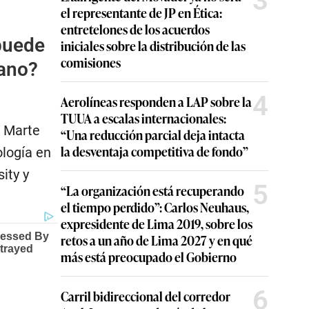
3
el representante de JP en Ética:
entretelones de los acuerdos
 puede
iniciales sobre la distribución de las
comisiones
uano?
4
Aerolíneas responden a LAP sobre la
TUUA a escalas internacionales:
 Marte
“Una reducción parcial deja intacta
la desventaja competitiva de fondo”
ología en
ity y
5
“La organización está recuperando
el tiempo perdido”: Carlos Neuhaus,
expresidente de Lima 2019, sobre los
retos a un año de Lima 2027 y en qué
más está preocupado el Gobierno
6
Carril bidireccional del corredor