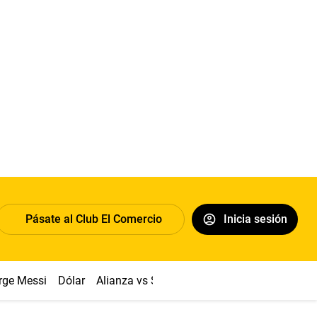
Pásate al Club El Comercio
Inicia sesión
rge Messi
Dólar
Alianza vs Sport Boys
Papa León XIV
Co