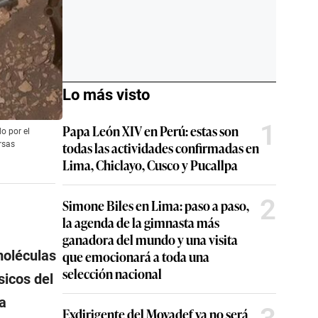
Lo más visto
1
Papa León XIV en Perú: estas son
o por el
todas las actividades confirmadas en
rsas
Lima, Chiclayo, Cusco y Pucallpa
2
Simone Biles en Lima: paso a paso,
la agenda de la gimnasta más
ganadora del mundo y una visita
moléculas
que emocionará a toda una
selección nacional
icos del
ra
Exdirigente del Movadef ya no será