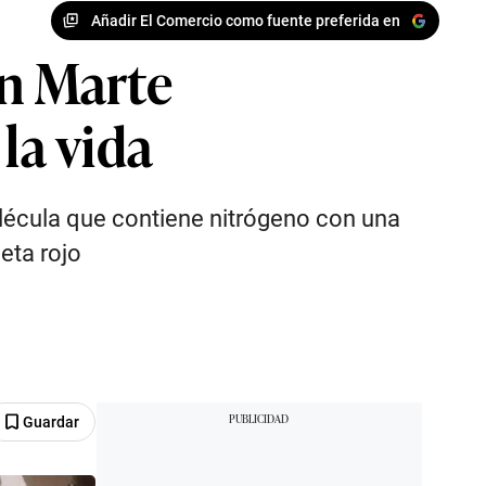
Añadir El Comercio como fuente preferida en
en Marte
la vida
olécula que contiene nitrógeno con una
eta rojo
Guardar