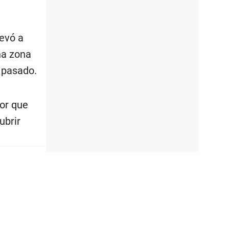
levó a
na zona
l pasado.
or que
ubrir