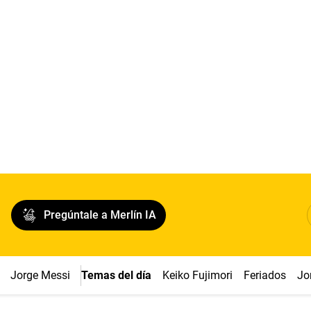
Pregúntale a Merlín IA
Jorge Messi
Temas del día
Keiko Fujimori
Feriados
Jo