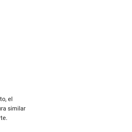
o, el
ra similar
te.