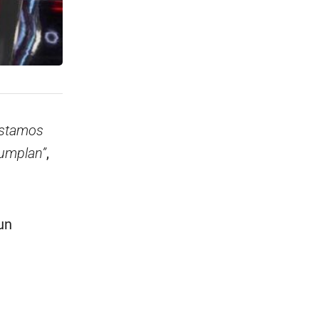
estamos
cumplan”
,
un