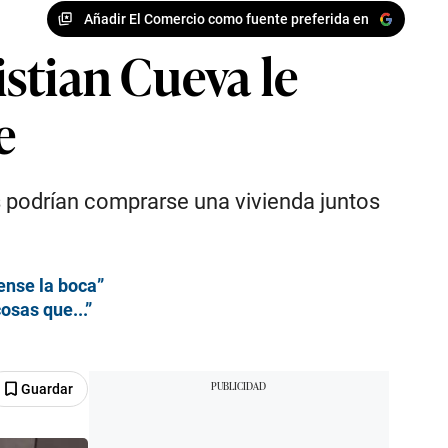
Añadir El Comercio como fuente preferida en
stian Cueva le
e
s podrían comprarse una vivienda juntos
ense la boca”
osas que...”
Guardar