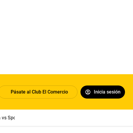
Pásate al Club El Comercio
Inicia sesión
a vs Sport Boys
Jorge Messi
Dólar
Papa León XIV
Congre