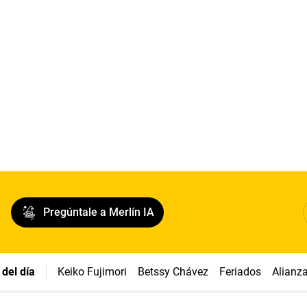
Pregúntale a Merlín IA
del día
Keiko Fujimori
Betssy Chávez
Feriados
Alianz