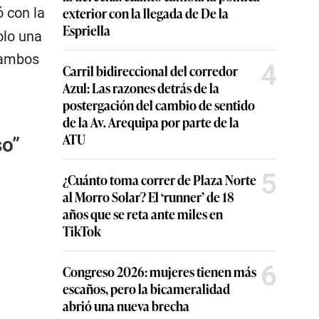
exterior con la llegada de De la
 con la
Espriella
olo una
 ambos
4
Carril bidireccional del corredor
Azul: Las razones detrás de la
postergación del cambio de sentido
de la Av. Arequipa por parte de la
ATU
so”
5
¿Cuánto toma correr de Plaza Norte
al Morro Solar? El ‘runner’ de 18
años que se reta ante miles en
TikTok
6
Congreso 2026: mujeres tienen más
escaños, pero la bicameralidad
abrió una nueva brecha