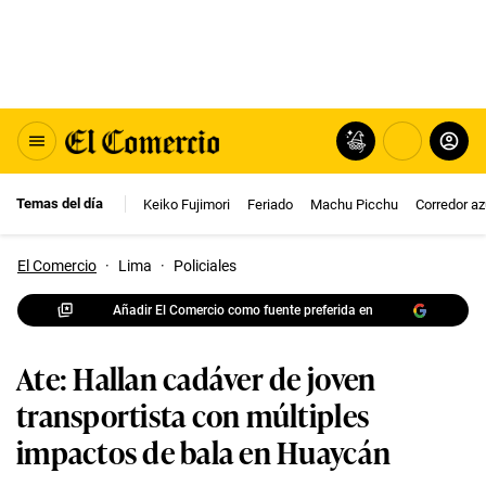
Temas del día
Keiko Fujimori
Feriado
Machu Picchu
Corredor az
El Comercio
·
Lima
·
Policiales
Añadir El Comercio como fuente preferida en
Ate: Hallan cadáver de joven
transportista con múltiples
impactos de bala en Huaycán