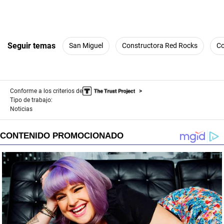
Seguir temas
San Miguel
Constructora Red Rocks
Co
Conforme a los criterios de
Tipo de trabajo:
Noticias