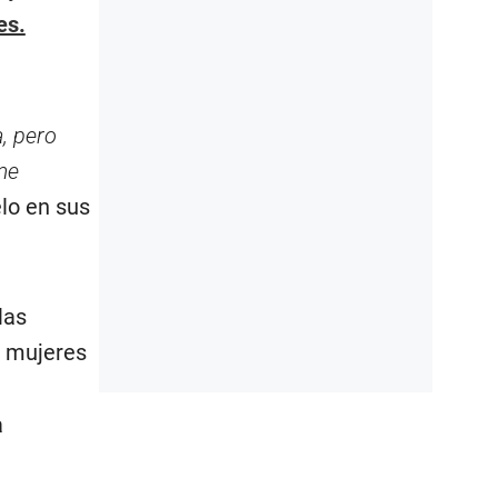
es.
s
, pero
me
lo en sus
las
e mujeres
a