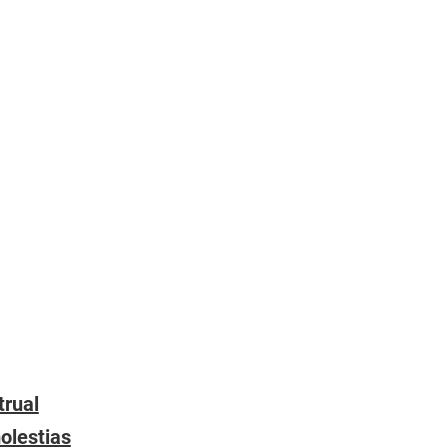
trual
olestias