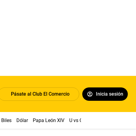
Pásate al Club El Comercio
Inicia sesión
Biles
Dólar
Papa León XIV
U vs Cristal
Congreso
Mach