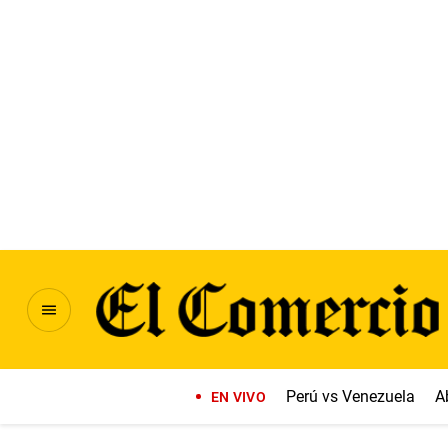
Perú vs Venezuela
A
EN VIVO