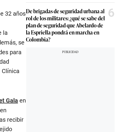
6
De brigadas de seguridad urbana al
de 32 años
rol de los militares: ¿qué se sabe del
plan de seguridad que Abelardo de
la Espriella pondrá en marcha en
 la
Colombia?
emás, se
ades para
idad
 Clínica
t Gala
en
 en
s recibir
ejido