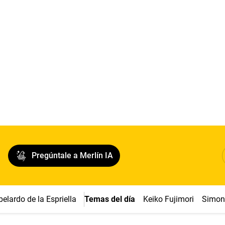
Pregúntale a Merlín IA
belardo de la Espriella
Temas del día
Keiko Fujimori
Simon 