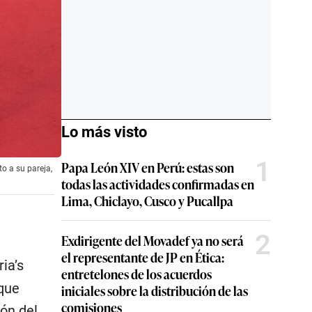
Lo más visto
1
Papa León XIV en Perú: estas son
o a su pareja,
todas las actividades confirmadas en
Lima, Chiclayo, Cusco y Pucallpa
2
Exdirigente del Movadef ya no será
el representante de JP en Ética:
ria’s
entretelones de los acuerdos
 que
iniciales sobre la distribución de las
comisiones
ión del