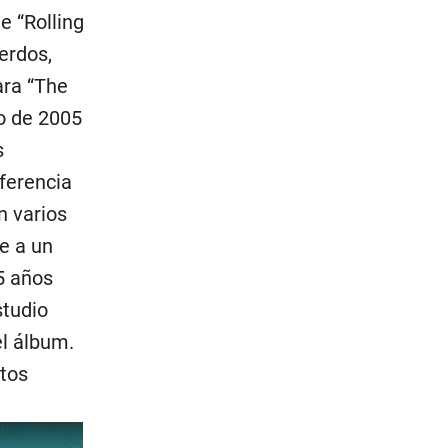
e “Rolling
erdos,
ara “The
o de 2005
s
ferencia
n varios
e a un
5 años
studio
el álbum.
tos