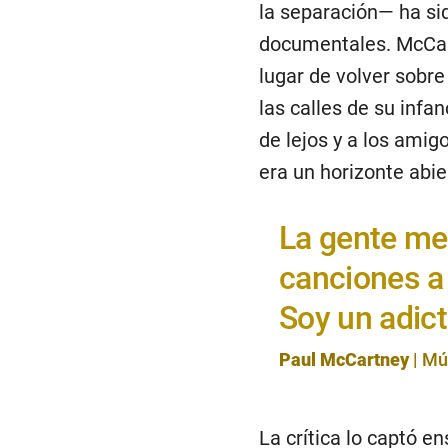
la separación— ha sid
documentales. McCart
lugar de volver sobre 
las calles de su infa
de lejos y a los amig
era un horizonte abie
La gente me
canciones a
Soy un adic
Paul McCartney
| Mú
La crítica lo captó e