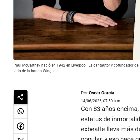
Paul McCartney nació en 1942 en Liverpool. Es cantautor y cofundador de Th
lado de la banda Wings.
Por
Oscar García
14/06/2026, 07:50 a.m.
Con 83 años encima
estatus de inmortali
exbeatle lleva más de
popular, y eso hace 