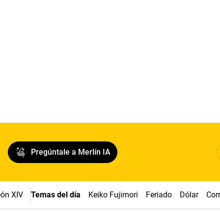
Pregúntale a Merlín IA
ón XIV
Temas del día
Keiko Fujimori
Feriado
Dólar
Cor