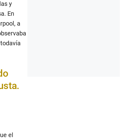
las y
a. En
rpool, a
 observaba
 todavía
do
usta.
ue el