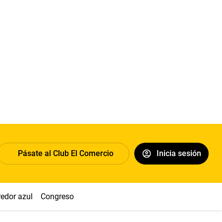
Pásate al Club El Comercio
Inicia sesión
redor azul
Congreso
Nasca
Acuña
Toledo
Sueldo míni