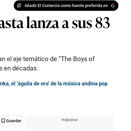
Añadir El Comercio como fuente preferida en
sta lanza a sus 83
n el eje temático de “The Boys of
s en décadas.
nka, el ‘águila de oro’ de la música andina pop
Guardar