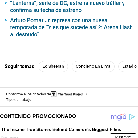
“Lanterns”, serie de DC, estrena nuevo tráiler y
confirma su fecha de estreno
Arturo Pomar Jr. regresa con una nueva
temporada de “Y es que sucede así 2: Arena Hash
al desnudo”
Seguir temas
Ed Sheeran
Concierto En Lima
Estadio
Conforme a los criterios de
Tipo de trabajo: