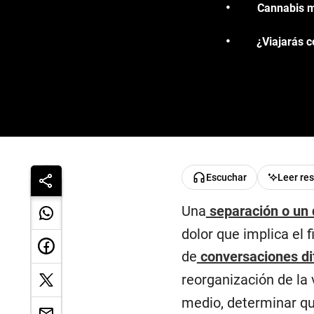
Cannabis me
¿Viajarás c
Escuchar
Leer re
Una
separación o un 
dolor que implica el 
de
conversaciones dif
reorganización de la
medio, determinar qu