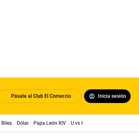
Pásate al Club El Comercio
Inicia sesión
Biles
Dólar
Papa León XIV
U vs Cristal
Congreso
Mach