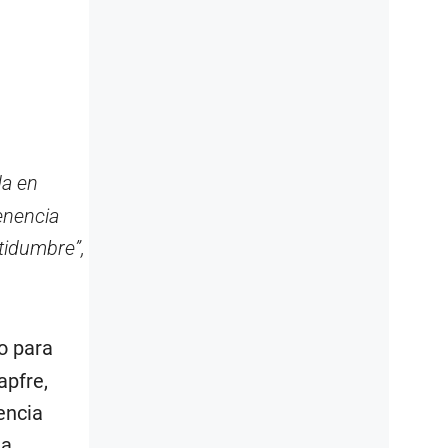
da en
tenencia
tidumbre”,
o para
apfre,
encia
na