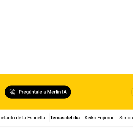
Pregúntale a Merlín IA
belardo de la Espriella
Temas del día
Keiko Fujimori
Simon 