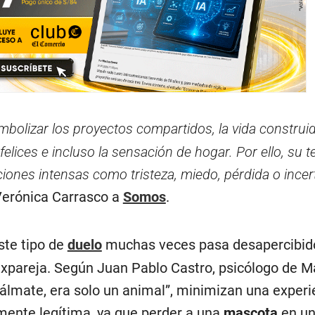
mbolizar los proyectos compartidos, la vida construi
elices e incluso la sensación de hogar. Por ello, su 
ones intensas como tristeza, miedo, pérdida o incer
 Verónica Carrasco a
Somos
.
ste tipo de
duelo
muchas veces pasa desapercibid
expareja. Según Juan Pablo Castro, psicólogo de M
lmate, era solo un animal”, minimizan una experi
ente legítima, ya que perder a una
mascota
en u