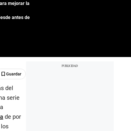
ara mejorar la
desde antes de
Guardar
s del
na serie
la
a
de por
 los