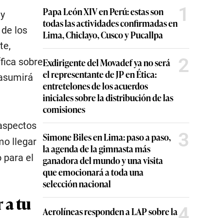
1
Papa León XIV en Perú: estas son
 y
todas las actividades confirmadas en
 de los
Lima, Chiclayo, Cusco y Pucallpa
te,
2
fica sobre
Exdirigente del Movadef ya no será
el representante de JP en Ética:
 asumirá
entretelones de los acuerdos
iniciales sobre la distribución de las
comisiones
aspectos
3
Simone Biles en Lima: paso a paso,
mo llegar
la agenda de la gimnasta más
 para el
ganadora del mundo y una visita
que emocionará a toda una
selección nacional
 a tu
4
Aerolíneas responden a LAP sobre la