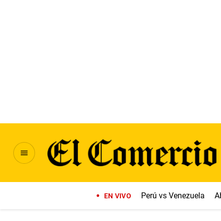
Perú vs Venezuela
A
EN VIVO