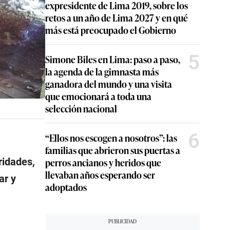
expresidente de Lima 2019, sobre los
retos a un año de Lima 2027 y en qué
más está preocupado el Gobierno
5
Simone Biles en Lima: paso a paso,
la agenda de la gimnasta más
ganadora del mundo y una visita
que emocionará a toda una
selección nacional
6
“Ellos nos escogen a nosotros”: las
familias que abrieron sus puertas a
perros ancianos y heridos que
ridades,
llevaban años esperando ser
ar y
adoptados