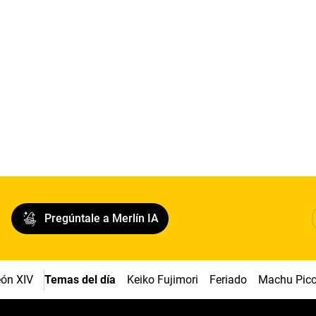
Pregúntale a Merlín IA
ón XIV
Temas del día
Keiko Fujimori
Feriado
Machu Pic