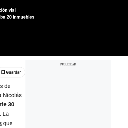
ión vial
riba 20 inmuebles
Guardar
s de
a Nicolás
te 30
. La
s
que