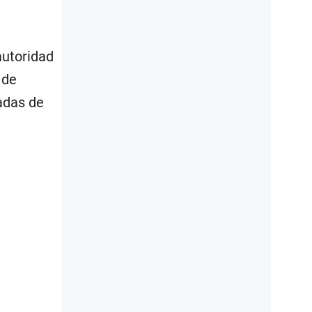
autoridad
 de
adas de