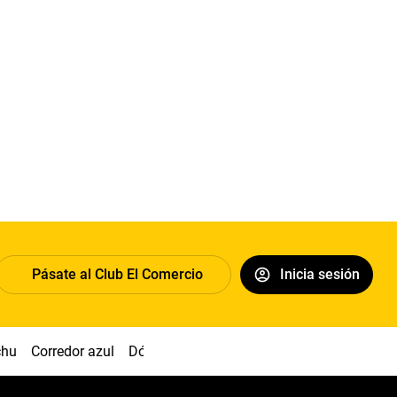
Pásate al Club El Comercio
Inicia sesión
chu
Corredor azul
Dólar
Congreso
Nasca
Acuña
Toled