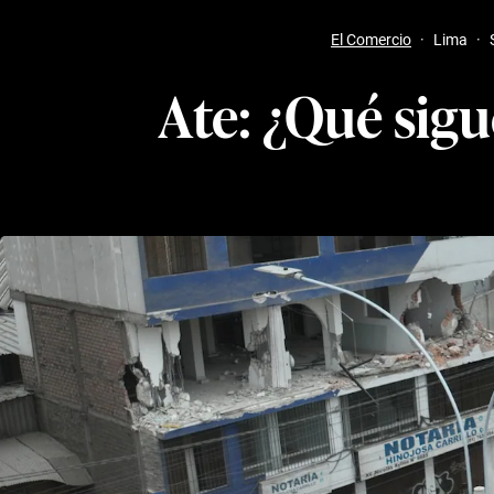
El Comercio
·
Lima
·
Ate: ¿Qué sigu