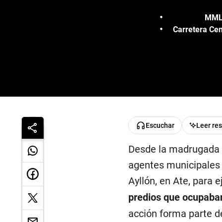
MML 
Carretera Cen
Escuchar
Leer re
Desde la madrugada d
agentes municipales y
Ayllón, en Ate, para 
predios que ocupaban
acción forma parte d