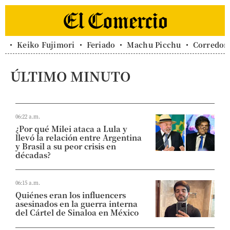
Keiko Fujimori
Feriado
Machu Picchu
Corredor 
ÚLTIMO MINUTO
06:22 a.m.
¿Por qué Milei ataca a Lula y
llevó la relación entre Argentina
y Brasil a su peor crisis en
décadas?
06:15 a.m.
Quiénes eran los influencers
asesinados en la guerra interna
del Cártel de Sinaloa en México