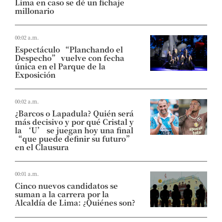
Lima en caso se dé un fichaje
millonario
00:02 a.m.
Espectáculo “Planchando el
Despecho” vuelve con fecha
única en el Parque de la
Exposición
00:02 a.m.
¿Barcos o Lapadula? Quién será
más decisivo y por qué Cristal y
la ‘U’ se juegan hoy una final
“que puede definir su futuro”
en el Clausura
00:01 a.m.
Cinco nuevos candidatos se
suman a la carrera por la
Alcaldía de Lima: ¿Quiénes son?