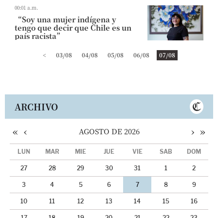
00:01 a.m.
“Soy una mujer indígena y
tengo que decir que Chile es un
país racista”
<
03/08
04/08
05/08
06/08
07/08
ARCHIVO
«
‹
›
»
AGOSTO DE 2026
LUN
MAR
MIÉ
JUE
VIE
SÁB
DOM
27
28
29
30
31
1
2
3
4
5
6
7
8
9
10
11
12
13
14
15
16
17
18
19
20
21
22
23