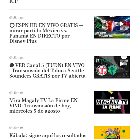
IGP
09:58 p.m.
⭕ ESPN HD EN VIVO GRATIS —
mirar partido México vs.
Panamá EN DIRECTO por
Disney Plus
09:53 p.m.
🟣 VER Canal 5 (TUDN) EN VIVO
| Transmisión del Toluca-Seattle
Sounders GRATIS por TV abierta
09:40 p.m.
Mira Magaly TV La Firme EN
VIVO: Transmisión de hoy,
miércoles 5 de agosto
09:30 p.m.
Kábala: sigue aquí los resultados