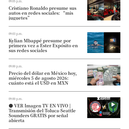
09:05 p.m.
Cristiano Ronaldo presume sus
autos en redes sociales: “mis
juguetes”
09:03 p.m.
Kylian Mbappé presume por
primera vez a Ester Expósito en
sus redes sociales
09:00 p.m.
Precio del dólar en México hoy,
miércoles 5 de agosto 2026:
cuánto está el USD en MXN
09:00 p.m.
⚫ VER Imagen TV EN VIVO |
Transmisión del Toluca-Seattle
Sounders GRATIS por señal
abierta