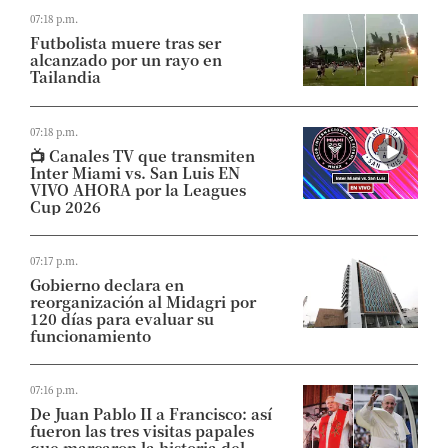
07:18 p.m.
Futbolista muere tras ser
alcanzado por un rayo en
Tailandia
07:18 p.m.
📺 Canales TV que transmiten
Inter Miami vs. San Luis EN
VIVO AHORA por la Leagues
Cup 2026
07:17 p.m.
Gobierno declara en
reorganización al Midagri por
120 días para evaluar su
funcionamiento
07:16 p.m.
De Juan Pablo II a Francisco: así
fueron las tres visitas papales
que marcaron la historia del