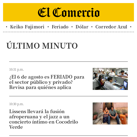
Keiko Fujimori
Feriado
Dólar
Corredor Azul
C
ÚLTIMO MINUTO
10:31 p.m.
¿El 6 de agosto es FERIADO para
el sector público y privado?
Revisa para quiénes aplica
10:30 p.m.
Lissens llevará la fusión
afroperuana y el jazz a un
concierto íntimo en Cocodrilo
Verde