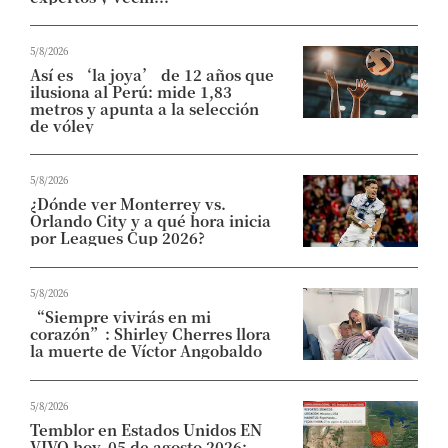
5/8/2026
Así es ‘la joya’ de 12 años que
ilusiona al Perú: mide 1,83
metros y apunta a la selección
de vóley
5/8/2026
¿Dónde ver Monterrey vs.
Orlando City y a qué hora inicia
por Leagues Cup 2026?
5/8/2026
“Siempre vivirás en mi
corazón”: Shirley Cherres llora
la muerte de Víctor Angobaldo
5/8/2026
Temblor en Estados Unidos EN
VIVO hoy, 05 de agosto 2026: