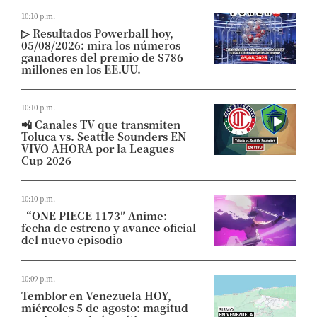
10:10 p.m.
▷ Resultados Powerball hoy,
05/08/2026: mira los números
ganadores del premio de $786
millones en los EE.UU.
10:10 p.m.
📲 Canales TV que transmiten
Toluca vs. Seattle Sounders EN
VIVO AHORA por la Leagues
Cup 2026
10:10 p.m.
“ONE PIECE 1173″ Anime:
fecha de estreno y avance oficial
del nuevo episodio
10:09 p.m.
Temblor en Venezuela HOY,
miércoles 5 de agosto: magitud