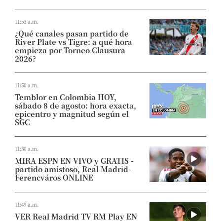
11:53 a.m.
¿Qué canales pasan partido de
River Plate vs Tigre: a qué hora
empieza por Torneo Clausura
2026?
11:50 a.m.
Temblor en Colombia HOY,
sábado 8 de agosto: hora exacta,
epicentro y magnitud según el
SGC
11:50 a.m.
MIRA ESPN EN VIVO y GRATIS -
partido amistoso, Real Madrid-
Ferencváros ONLINE
11:49 a.m.
VER Real Madrid TV RM Play EN