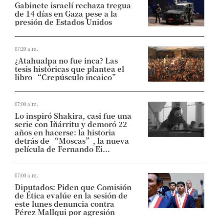
Gabinete israelí rechaza tregua
de 14 días en Gaza pese a la
presión de Estados Unidos
07:20 a.m.
¿Atahualpa no fue inca? Las
tesis históricas que plantea el
libro “Crepúsculo incaico”
07:00 a.m.
Lo inspiró Shakira, casi fue una
serie con Iñárritu y demoró 22
años en hacerse: la historia
detrás de “Moscas”, la nueva
película de Fernando Ei...
07:00 a.m.
Diputados: Piden que Comisión
de Ética evalúe en la sesión de
este lunes denuncia contra
Pérez Mallqui por agresión