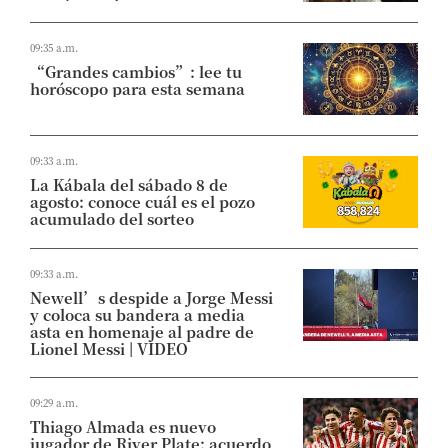
09:35 a.m.
“Grandes cambios”: lee tu
horóscopo para esta semana
09:33 a.m.
La Kábala del sábado 8 de
agosto: conoce cuál es el pozo
acumulado del sorteo
09:33 a.m.
Newell’s despide a Jorge Messi
y coloca su bandera a media
asta en homenaje al padre de
Lionel Messi | VIDEO
09:29 a.m.
Thiago Almada es nuevo
jugador de River Plate: acuerdo