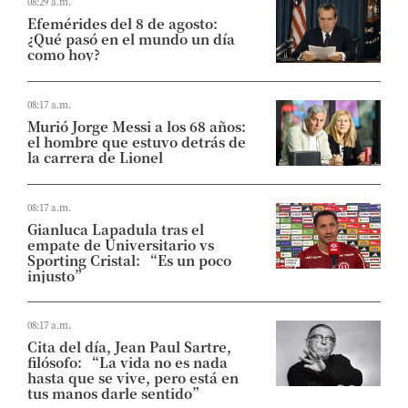
08:29 a.m.
Efemérides del 8 de agosto:
¿Qué pasó en el mundo un día
como hoy?
08:17 a.m.
Murió Jorge Messi a los 68 años:
el hombre que estuvo detrás de
la carrera de Lionel
08:17 a.m.
Gianluca Lapadula tras el
empate de Universitario vs
Sporting Cristal: “Es un poco
injusto”
08:17 a.m.
Cita del día, Jean Paul Sartre,
filósofo: “La vida no es nada
hasta que se vive, pero está en
tus manos darle sentido”