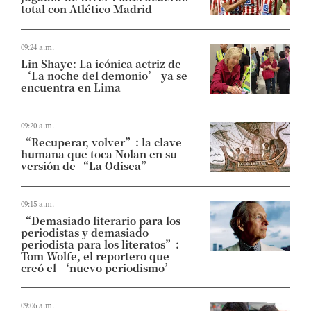
total con Atlético Madrid
09:24 a.m.
Lin Shaye: La icónica actriz de
‘La noche del demonio’ ya se
encuentra en Lima
09:20 a.m.
“Recuperar, volver”: la clave
humana que toca Nolan en su
versión de “La Odisea”
09:15 a.m.
“Demasiado literario para los
periodistas y demasiado
periodista para los literatos”:
Tom Wolfe, el reportero que
creó el ‘nuevo periodismo’
09:06 a.m.