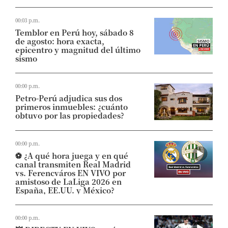
00:03 p.m.
Temblor en Perú hoy, sábado 8
de agosto: hora exacta,
epicentro y magnitud del último
sismo
00:00 p.m.
Petro-Perú adjudica sus dos
primeros inmuebles: ¿cuánto
obtuvo por las propiedades?
00:00 p.m.
⚽​ ¿A qué hora juega y en qué
canal transmiten Real Madrid
vs. Ferencváros EN VIVO por
amistoso de LaLiga 2026 en
España, EE.UU. y México?
00:00 p.m.