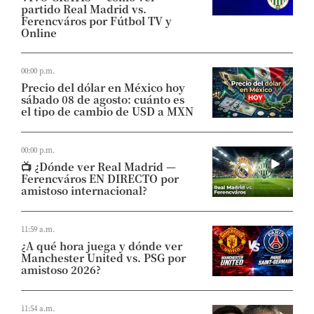
partido Real Madrid vs.
Ferencváros por Fútbol TV y
Online
00:00 p.m.
Precio del dólar en México hoy
sábado 08 de agosto: cuánto es
el tipo de cambio de USD a MXN
00:00 p.m.
📺​ ¿Dónde ver Real Madrid —
Ferencváros EN DIRECTO por
amistoso internacional?
11:59 a.m.
¿A qué hora juega y dónde ver
Manchester United vs. PSG por
amistoso 2026?
11:54 a.m.