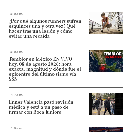
08:00 a.m.
¿Por qué algunos runners sufren
esguinces una y otra vez? Qué
hacer tras una lesión y cómo
evitar una recaída
08:00 a.m.
Temblor en México EN VIVO
hoy, 08 de agosto 2026: hora
exacta, magnitud y dónde fue el
epicentro del último sismo vía
SSN
07:57 a.m.
Enner Valencia pasó revisión
médica y está a un paso de
firmar con Boca Juniors
07:38 a.m.