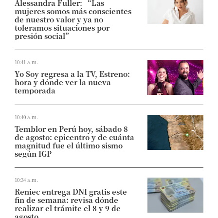
Alessandra Fuller: “Las
mujeres somos más conscientes
de nuestro valor y ya no
toleramos situaciones por
presión social”
10:41 a.m.
Yo Soy regresa a la TV, Estreno:
hora y dónde ver la nueva
temporada
10:40 a.m.
Temblor en Perú hoy, sábado 8
de agosto: epicentro y de cuánta
magnitud fue el último sismo
según IGP
10:34 a.m.
Reniec entrega DNI gratis este
fin de semana: revisa dónde
realizar el trámite el 8 y 9 de
agosto