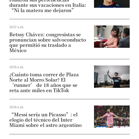
durante sus vacaciones en Italia:
“Ni la matera me dejaron”
10:57 a.m.
Betssy Chávez: congresistas se
pronuncian sobre salvoconducto
que permitió su traslado a
México
10:55 a.m.
¿Cuánto toma correr de Plaza
Norte al Morro Solar? El
‘runner’ de 18 años que se
reta ante miles en TikTok
10:54 a.m.
“Messi sería un Picasso”: el
elogio del técnico del Inter
Miami sobre el astro argentino