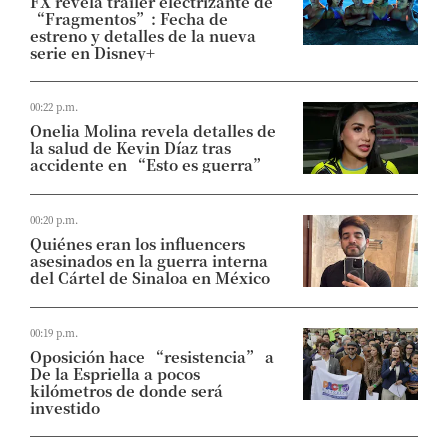
FX revela tráiler electrizante de
“Fragmentos”: Fecha de
estreno y detalles de la nueva
serie en Disney+
00:22 p.m.
Onelia Molina revela detalles de
la salud de Kevin Díaz tras
accidente en “Esto es guerra”
00:20 p.m.
Quiénes eran los influencers
asesinados en la guerra interna
del Cártel de Sinaloa en México
00:19 p.m.
Oposición hace “resistencia” a
De la Espriella a pocos
kilómetros de donde será
investido