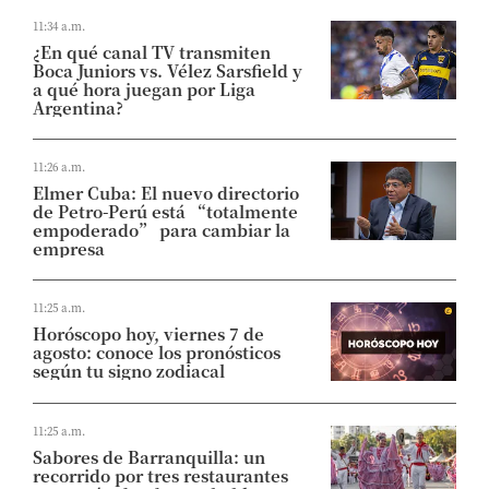
11:34 a.m.
¿En qué canal TV transmiten
Boca Juniors vs. Vélez Sarsfield y
a qué hora juegan por Liga
Argentina?
11:26 a.m.
Elmer Cuba: El nuevo directorio
de Petro-Perú está “totalmente
empoderado” para cambiar la
empresa
11:25 a.m.
Horóscopo hoy, viernes 7 de
agosto: conoce los pronósticos
según tu signo zodiacal
11:25 a.m.
Sabores de Barranquilla: un
recorrido por tres restaurantes