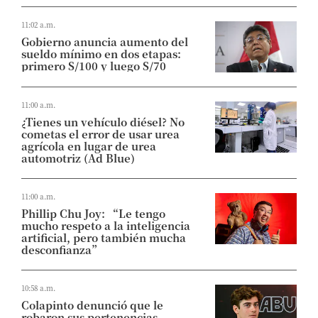
11:02 a.m.
Gobierno anuncia aumento del
sueldo mínimo en dos etapas:
primero S/100 y luego S/70
11:00 a.m.
¿Tienes un vehículo diésel? No
cometas el error de usar urea
agrícola en lugar de urea
automotriz (Ad Blue)
11:00 a.m.
Phillip Chu Joy: “Le tengo
mucho respeto a la inteligencia
artificial, pero también mucha
desconfianza”
10:58 a.m.
Colapinto denunció que le
robaron sus pertenencias