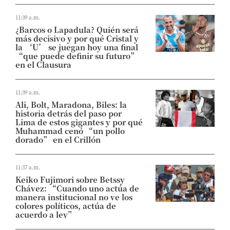
11:39 a.m.
¿Barcos o Lapadula? Quién será
más decisivo y por qué Cristal y
la ‘U’ se juegan hoy una final
“que puede definir su futuro”
en el Clausura
11:39 a.m.
Ali, Bolt, Maradona, Biles: la
historia detrás del paso por
Lima de estos gigantes y por qué
Muhammad cenó “un pollo
dorado” en el Crillón
11:37 a.m.
Keiko Fujimori sobre Betssy
Chávez: “Cuando uno actúa de
manera institucional no ve los
colores políticos, actúa de
acuerdo a ley”