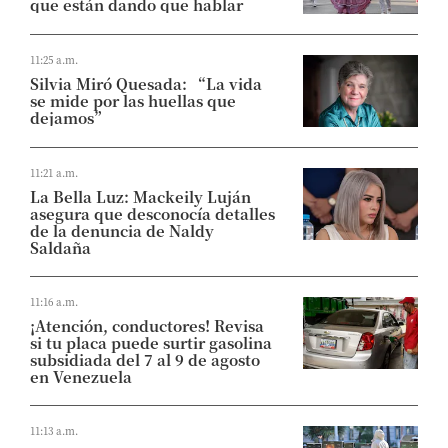
que están dando que hablar
11:25 a.m.
Silvia Miró Quesada: “La vida
se mide por las huellas que
dejamos”
11:21 a.m.
La Bella Luz: Mackeily Luján
asegura que desconocía detalles
de la denuncia de Naldy
Saldaña
11:16 a.m.
¡Atención, conductores! Revisa
si tu placa puede surtir gasolina
subsidiada del 7 al 9 de agosto
en Venezuela
11:13 a.m.