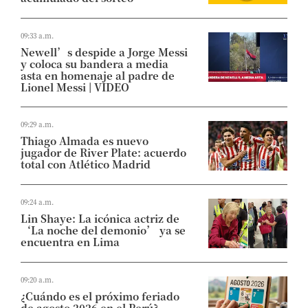
09:33 a.m.
Newell’s despide a Jorge Messi
y coloca su bandera a media
asta en homenaje al padre de
Lionel Messi | VIDEO
09:29 a.m.
Thiago Almada es nuevo
jugador de River Plate: acuerdo
total con Atlético Madrid
09:24 a.m.
Lin Shaye: La icónica actriz de
‘La noche del demonio’ ya se
encuentra en Lima
09:20 a.m.
¿Cuándo es el próximo feriado
de agosto 2026 en el Perú?