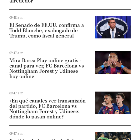
alrededor”
09:48 a.m.
El Senado de EE.UU. confirma a
Todd Blanche, exabogado de
Trump, como fiscal general
09:47 a.m.
Mira Barca Play online gratis -
canal para ver, FC Barcelona vs
Nottingham Forest y Udinese
hoy online
09:47 a.m.
¿En qué canales ver transmisión
del partido, FC Barcelona vs
Nottingham Forest y Udinese:
dónde lo pasan online?
09:47 a.m.