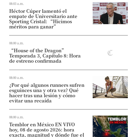
08:03 a.m.
Héctor Cúper lamentó el
empate de Universitario ante
Sporting Cristal: “Hicimos
méritos para ganar”
08:00 a.m.
“House of the Dragon”
Temporada 3, Capítulo 8: Hora
de estreno confirmada
08:00 a.m.
¿Por qué algunos runners sufren
esguinces una y otra vez? Qué
hacer tras una lesión y cómo
evitar una recaída
08:00 a.m.
Temblor en México EN VIVO
hoy, 08 de agosto 2026: hora
exacta, magnitud y dónde fue el