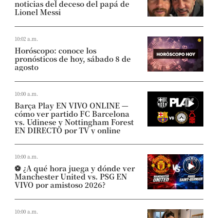
noticias del deceso del papá de
Lionel Messi
10:02 a.m.
Horóscopo: conoce los
pronósticos de hoy, sábado 8 de
agosto
10:00 a.m.
Barça Play EN VIVO ONLINE —
cómo ver partido FC Barcelona
vs. Udinese y Nottingham Forest
EN DIRECTO por TV y online
10:00 a.m.
⚽ ¿A qué hora juega y dónde ver
Manchester United vs. PSG EN
VIVO por amistoso 2026?
10:00 a.m.