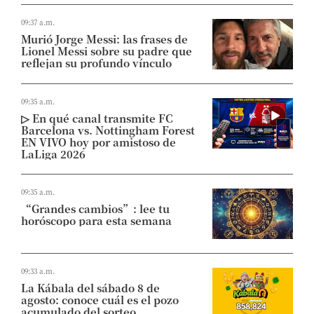
09:37 a.m.
Murió Jorge Messi: las frases de
Lionel Messi sobre su padre que
reflejan su profundo vínculo
09:35 a.m.
▷ En qué canal transmite FC
Barcelona vs. Nottingham Forest
EN VIVO hoy por amistoso de
LaLiga 2026
09:35 a.m.
“Grandes cambios”: lee tu
horóscopo para esta semana
09:33 a.m.
La Kábala del sábado 8 de
agosto: conoce cuál es el pozo
acumulado del sorteo