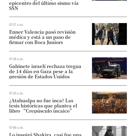
epicentro del último sismo vía
SSN
07:57 a.m.
Enner Valencia pasó revisión
médica y está a un paso de
firmar con Boca Juniors
07:38 a.m.
Gabinete israelí rechaza tregua
de 14 días en Gaza pese a la
presión de Estados Unidos
07:20 a.m.
¿Atahualpa no fue inca? Las
tesis históricas que plantea el
libro “Crepúsculo incaico”
07:00 a.m.
Lo inspiró Shakira, casi fue una