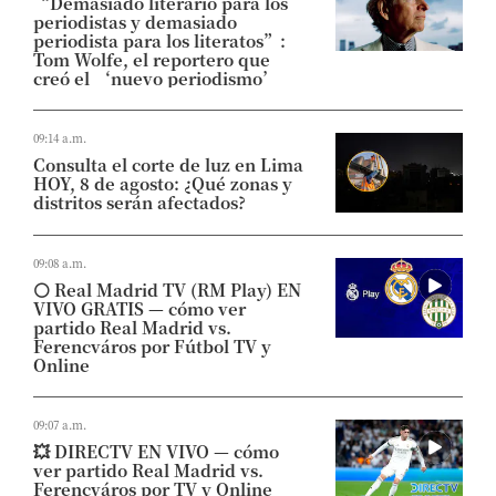
“Demasiado literario para los
periodistas y demasiado
periodista para los literatos”:
Tom Wolfe, el reportero que
creó el ‘nuevo periodismo’
09:14 a.m.
Consulta el corte de luz en Lima
HOY, 8 de agosto: ¿Qué zonas y
distritos serán afectados?
09:08 a.m.
⚪​ Real Madrid TV (RM Play) EN
VIVO GRATIS — cómo ver
partido Real Madrid vs.
Ferencváros por Fútbol TV y
Online
09:07 a.m.
💥​ DIRECTV EN VIVO — cómo
ver partido Real Madrid vs.
Ferencváros por TV y Online