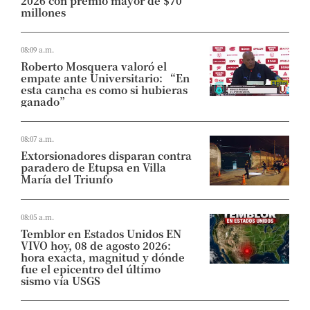
2026 con premio mayor de $70
millones
08:09 a.m.
Roberto Mosquera valoró el
empate ante Universitario: “En
esta cancha es como si hubieras
ganado”
08:07 a.m.
Extorsionadores disparan contra
paradero de Etupsa en Villa
María del Triunfo
08:05 a.m.
Temblor en Estados Unidos EN
VIVO hoy, 08 de agosto 2026:
hora exacta, magnitud y dónde
fue el epicentro del último
sismo vía USGS