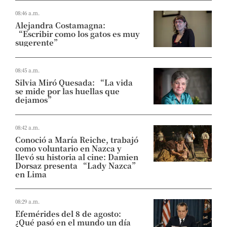
08:46 a.m.
Alejandra Costamagna:
“Escribir como los gatos es muy
sugerente”
08:45 a.m.
Silvia Miró Quesada: “La vida
se mide por las huellas que
dejamos”
08:42 a.m.
Conoció a María Reiche, trabajó
como voluntario en Nazca y
llevó su historia al cine: Damien
Dorsaz presenta “Lady Nazca”
en Lima
08:29 a.m.
Efemérides del 8 de agosto:
¿Qué pasó en el mundo un día