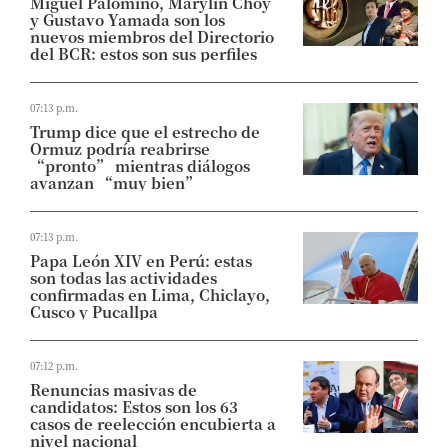
Miguel Palomino, Marylin Choy
y Gustavo Yamada son los
nuevos miembros del Directorio
del BCR: estos son sus perfiles
07:13 p.m.
Trump dice que el estrecho de
Ormuz podría reabrirse
“pronto” mientras diálogos
avanzan “muy bien”
07:13 p.m.
Papa León XIV en Perú: estas
son todas las actividades
confirmadas en Lima, Chiclayo,
Cusco y Pucallpa
07:12 p.m.
Renuncias masivas de
candidatos: Estos son los 63
casos de reelección encubierta a
nivel nacional