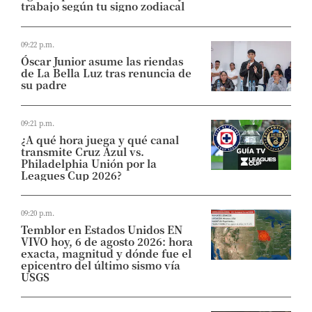
trabajo según tu signo zodiacal
09:22 p.m.
Óscar Junior asume las riendas
de La Bella Luz tras renuncia de
su padre
09:21 p.m.
¿A qué hora juega y qué canal
transmite Cruz Azul vs.
Philadelphia Unión por la
Leagues Cup 2026?
09:20 p.m.
Temblor en Estados Unidos EN
VIVO hoy, 6 de agosto 2026: hora
exacta, magnitud y dónde fue el
epicentro del último sismo vía
USGS