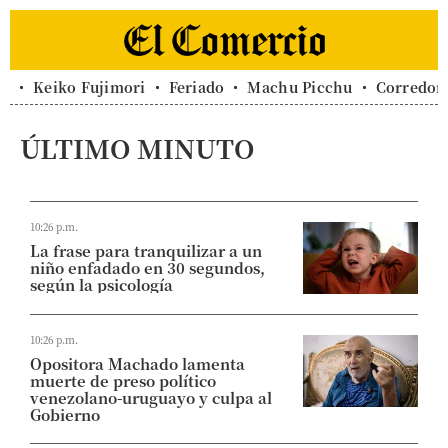
Keiko Fujimori
Feriado
Machu Picchu
Corredor 
ÚLTIMO MINUTO
10:26 p.m.
La frase para tranquilizar a un
niño enfadado en 30 segundos,
según la psicología
10:26 p.m.
Opositora Machado lamenta
muerte de preso político
venezolano-uruguayo y culpa al
Gobierno