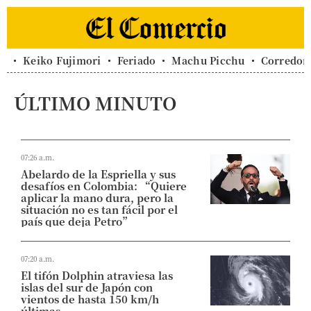
Keiko Fujimori
Feriado
Machu Picchu
Corredor 
ÚLTIMO MINUTO
07:26 a.m.
Abelardo de la Espriella y sus
desafíos en Colombia: “Quiere
aplicar la mano dura, pero la
situación no es tan fácil por el
país que deja Petro”
07:20 a.m.
El tifón Dolphin atraviesa las
islas del sur de Japón con
vientos de hasta 150 km/h
últimas