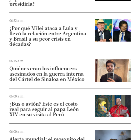
presidirla?
06:22 a.m.
¿Por qué Milei ataca a Lula y
llevó la relación entre Argentina
y Brasil a su peor crisis en
décadas?
06:15 a.m.
Quiénes eran los influencers
asesinados en la guerra interna
del Cártel de Sinaloa en México
06:00 a.m.
¿Bus o avión? Este es el costo
real para seguir al papa León
XIV en su visita al Perú
06:00 a.m.
Alerta mundial: el mosquito del