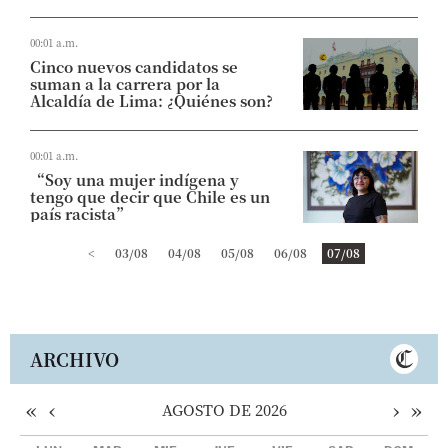
00:01 a.m.
Cinco nuevos candidatos se
suman a la carrera por la
Alcaldía de Lima: ¿Quiénes son?
00:01 a.m.
“Soy una mujer indígena y
tengo que decir que Chile es un
país racista”
<
03/08
04/08
05/08
06/08
07/08
ARCHIVO
«
‹
›
»
AGOSTO DE 2026