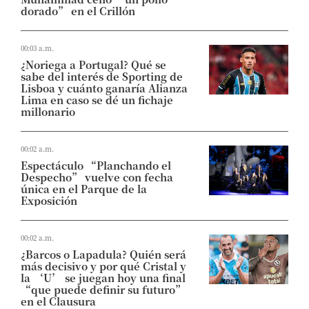
dorado” en el Crillón
00:03 a.m.
¿Noriega a Portugal? Qué se
sabe del interés de Sporting de
Lisboa y cuánto ganaría Alianza
Lima en caso se dé un fichaje
millonario
00:02 a.m.
Espectáculo “Planchando el
Despecho” vuelve con fecha
única en el Parque de la
Exposición
00:02 a.m.
¿Barcos o Lapadula? Quién será
más decisivo y por qué Cristal y
la ‘U’ se juegan hoy una final
“que puede definir su futuro”
en el Clausura