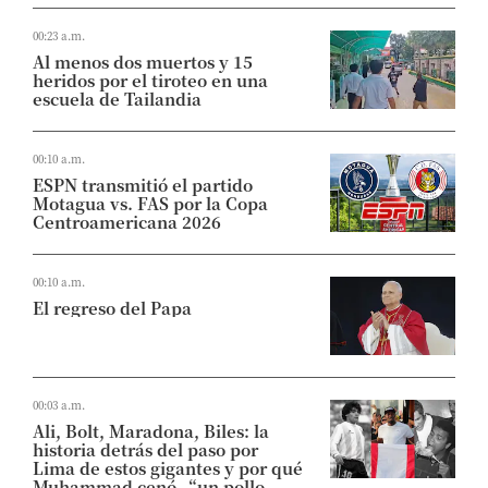
00:23 a.m.
Al menos dos muertos y 15
heridos por el tiroteo en una
escuela de Tailandia
00:10 a.m.
ESPN transmitió el partido
Motagua vs. FAS por la Copa
Centroamericana 2026
00:10 a.m.
El regreso del Papa
00:03 a.m.
Ali, Bolt, Maradona, Biles: la
historia detrás del paso por
Lima de estos gigantes y por qué
Muhammad cenó “un pollo