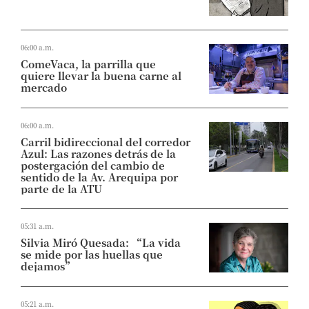
06:00 a.m.
ComeVaca, la parrilla que
quiere llevar la buena carne al
mercado
06:00 a.m.
Carril bidireccional del corredor
Azul: Las razones detrás de la
postergación del cambio de
sentido de la Av. Arequipa por
parte de la ATU
05:31 a.m.
Silvia Miró Quesada: “La vida
se mide por las huellas que
dejamos”
05:21 a.m.