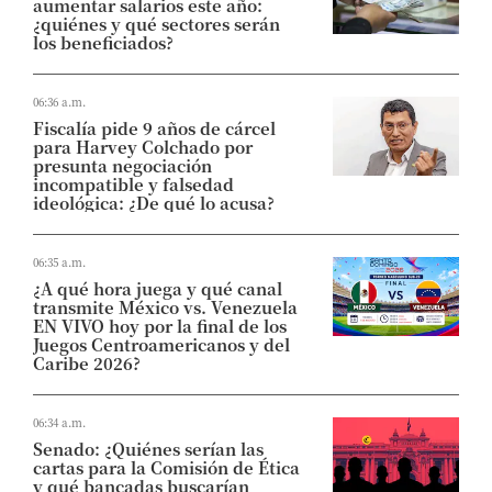
aumentar salarios este año:
¿quiénes y qué sectores serán
los beneficiados?
06:36 a.m.
Fiscalía pide 9 años de cárcel
para Harvey Colchado por
presunta negociación
incompatible y falsedad
ideológica: ¿De qué lo acusa?
06:35 a.m.
¿A qué hora juega y qué canal
transmite México vs. Venezuela
EN VIVO hoy por la final de los
Juegos Centroamericanos y del
Caribe 2026?
06:34 a.m.
Senado: ¿Quiénes serían las
cartas para la Comisión de Ética
y qué bancadas buscarían