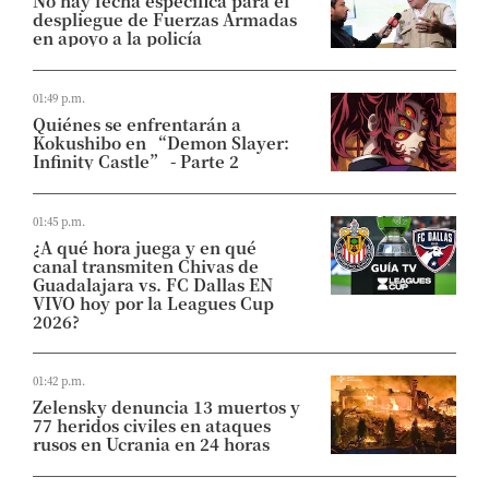
No hay fecha específica para el
despliegue de Fuerzas Armadas
en apoyo a la policía
01:49 p.m.
Quiénes se enfrentarán a
Kokushibo en “Demon Slayer:
Infinity Castle” - Parte 2
01:45 p.m.
¿A qué hora juega y en qué
canal transmiten Chivas de
Guadalajara vs. FC Dallas EN
VIVO hoy por la Leagues Cup
2026?
01:42 p.m.
Zelensky denuncia 13 muertos y
77 heridos civiles en ataques
rusos en Ucrania en 24 horas