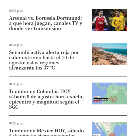
04:32 p.m.
Arsenal vs. Borussia Dortmund:
a qué hora juegan, canales TV y
dónde ver transmisión
04:31 p.m.
Senamhi activa alerta roja por
calor extremo hasta el 10 de
agosto: estas regiones
alcanzarán los 37 °C
04:30 p.m.
Temblor en Colombia HOY,
sábado 8 de agosto: hora exacta,
epicentro y magnitud según el
SGC
04:30 p.m.
Temblor en México HOY, sábado
8 de agosto: sismos recientes