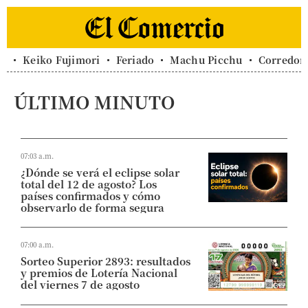
Keiko Fujimori
Feriado
Machu Picchu
Corredor 
ÚLTIMO MINUTO
07:03 a.m.
¿Dónde se verá el eclipse solar
total del 12 de agosto? Los
países confirmados y cómo
observarlo de forma segura
07:00 a.m.
Sorteo Superior 2893: resultados
y premios de Lotería Nacional
del viernes 7 de agosto