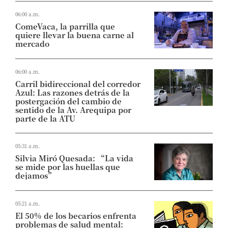
06:00 a.m.
ComeVaca, la parrilla que
quiere llevar la buena carne al
mercado
06:00 a.m.
Carril bidireccional del corredor
Azul: Las razones detrás de la
postergación del cambio de
sentido de la Av. Arequipa por
parte de la ATU
05:31 a.m.
Silvia Miró Quesada: “La vida
se mide por las huellas que
dejamos”
05:21 a.m.
El 50% de los becarios enfrenta
problemas de salud mental: