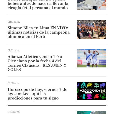
bebés antes de nacer a llevar la
cirugía fetal peruana al mundo
01:33 a.m.
Simone Biles en Lima EN VIVO:
últimas noticias de la campeona
olímpica en el Perú
01:31 a.m.
Alianza Atlético venció 1-0 a
Cienciano por la fecha 4 del
Torneo Clausura | RESUMEN Y
GOLES
00:38 a.m.
Horóscopo de hoy, viernes 7 de
agosto: Lee aquí las
predicciones para tu signo
00:23 a.m.