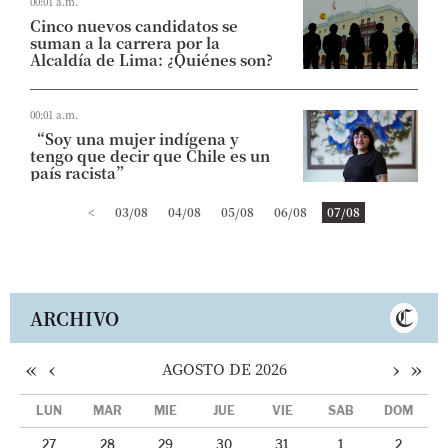
00:01 a.m.
Cinco nuevos candidatos se
suman a la carrera por la
Alcaldía de Lima: ¿Quiénes son?
00:01 a.m.
“Soy una mujer indígena y
tengo que decir que Chile es un
país racista”
<
03/08
04/08
05/08
06/08
07/08
ARCHIVO
«
‹
›
»
AGOSTO DE 2026
LUN
MAR
MIÉ
JUE
VIE
SÁB
DOM
27
28
29
30
31
1
2