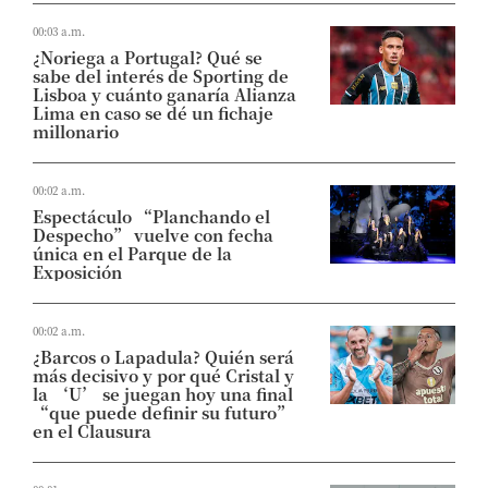
00:03 a.m.
¿Noriega a Portugal? Qué se
sabe del interés de Sporting de
Lisboa y cuánto ganaría Alianza
Lima en caso se dé un fichaje
millonario
00:02 a.m.
Espectáculo “Planchando el
Despecho” vuelve con fecha
única en el Parque de la
Exposición
00:02 a.m.
¿Barcos o Lapadula? Quién será
más decisivo y por qué Cristal y
la ‘U’ se juegan hoy una final
“que puede definir su futuro”
en el Clausura