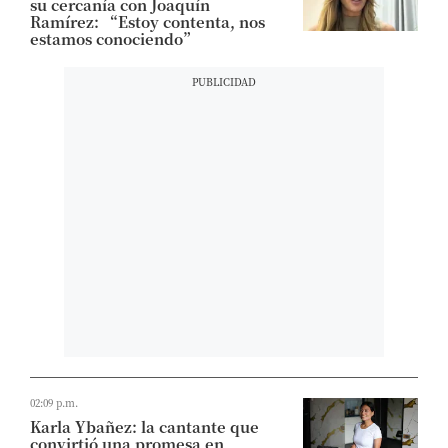
su cercanía con Joaquín
Ramírez: “Estoy contenta, nos
estamos conociendo”
02:09 p.m.
Karla Ybañez: la cantante que
convirtió una promesa en