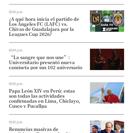
02:05 p.m.
¿A qué hora inicia el partido de
Los Ángeles FC (LAFC) vs.
Chivas de Guadalajara por la
Leagues Cup 2026?
02:04 p.m.
“La sangre que nos une”:
Universitario presentó nueva
camiseta por sus 102 aniversario
02:02 p.m.
Papa León XIV en Perú: estas
son todas las actividades
confirmadas en Lima, Chiclayo,
Cusco y Pucallpa
02:02 p.m.
Renuncias masivas de