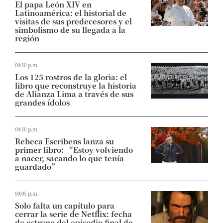
El papa León XIV en
Latinoamérica: el historial de
visitas de sus predecesores y el
simbolismo de su llegada a la
región
00:10 p.m.
Los 125 rostros de la gloria: el
libro que reconstruye la historia
de Alianza Lima a través de sus
grandes ídolos
00:10 p.m.
Rebeca Escribens lanza su
primer libro: “Estoy volviendo
a nacer, sacando lo que tenía
guardado”
00:05 p.m.
Solo falta un capítulo para
cerrar la serie de Netflix: fecha
de estreno del episodio final de