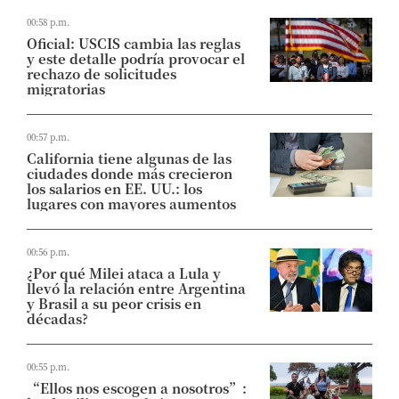
00:58 p.m.
Oficial: USCIS cambia las reglas
y este detalle podría provocar el
rechazo de solicitudes
migratorias
00:57 p.m.
California tiene algunas de las
ciudades donde más crecieron
los salarios en EE. UU.: los
lugares con mayores aumentos
00:56 p.m.
¿Por qué Milei ataca a Lula y
llevó la relación entre Argentina
y Brasil a su peor crisis en
décadas?
00:55 p.m.
“Ellos nos escogen a nosotros”: