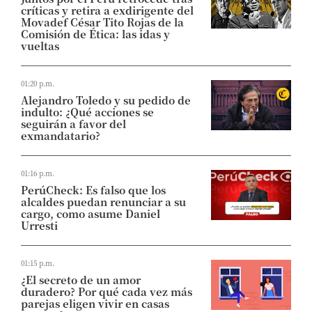
críticas y retira a exdirigente del
Movadef César Tito Rojas de la
Comisión de Ética: las idas y
vueltas
01:20 p.m.
Alejandro Toledo y su pedido de
indulto: ¿Qué acciones se
seguirán a favor del
exmandatario?
01:16 p.m.
PerúCheck: Es falso que los
alcaldes puedan renunciar a su
cargo, como asume Daniel
Urresti
01:15 p.m.
¿El secreto de un amor
duradero? Por qué cada vez más
parejas eligen vivir en casas