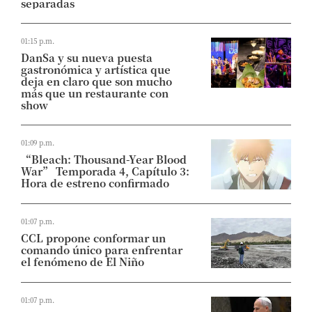
separadas
01:15 p.m.
DanSa y su nueva puesta
gastronómica y artística que
deja en claro que son mucho
más que un restaurante con
show
01:09 p.m.
“Bleach: Thousand-Year Blood
War” Temporada 4, Capítulo 3:
Hora de estreno confirmado
01:07 p.m.
CCL propone conformar un
comando único para enfrentar
el fenómeno de El Niño
01:07 p.m.