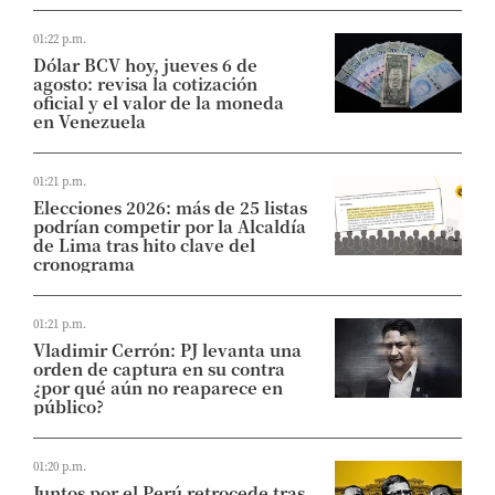
01:22 p.m.
Dólar BCV hoy, jueves 6 de
agosto: revisa la cotización
oficial y el valor de la moneda
en Venezuela
01:21 p.m.
Elecciones 2026: más de 25 listas
podrían competir por la Alcaldía
de Lima tras hito clave del
cronograma
01:21 p.m.
Vladimir Cerrón: PJ levanta una
orden de captura en su contra
¿por qué aún no reaparece en
público?
01:20 p.m.
Juntos por el Perú retrocede tras