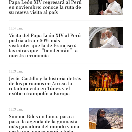
Papa León XIV regresará al Perú
en noviembre: conoce la ruta de
su nueva visita al país
01:04 p.m.
Visita del Papa León XIV al Perú
podría atraer 50% más
visitantes que la de Francisco:
las cifras que “bendecirán” a
nuestra economía
01:03 p.m.
Jesús Castillo y la historia detrás
de los peruanos en África: la
retadora vida en Túnez y el
exótico trampolín a Europa
01:03 p.m.
Simone Biles en Lima: paso a
paso, la agenda de la gimnasta
más ganadora del mundo y una
visita que emocionará a toda