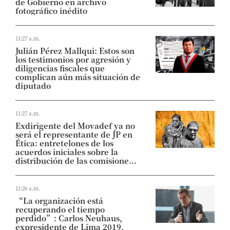
de Gobierno en archivo
fotográfico inédito
11:27 a.m.
Julián Pérez Mallqui: Estos son
los testimonios por agresión y
diligencias fiscales que
complican aún más situación de
diputado
11:27 a.m.
Exdirigente del Movadef ya no
será el representante de JP en
Ética: entretelones de los
acuerdos iniciales sobre la
distribución de las comisione...
11:26 a.m.
“La organización está
recuperando el tiempo
perdido”: Carlos Neuhaus,
expresidente de Lima 2019,