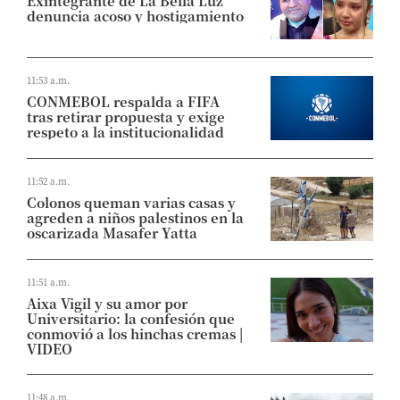
Exintegrante de La Bella Luz
denuncia acoso y hostigamiento
11:53 a.m.
CONMEBOL respalda a FIFA
tras retirar propuesta y exige
respeto a la institucionalidad
11:52 a.m.
Colonos queman varias casas y
agreden a niños palestinos en la
oscarizada Masafer Yatta
11:51 a.m.
Aixa Vigil y su amor por
Universitario: la confesión que
conmovió a los hinchas cremas |
VIDEO
11:48 a.m.