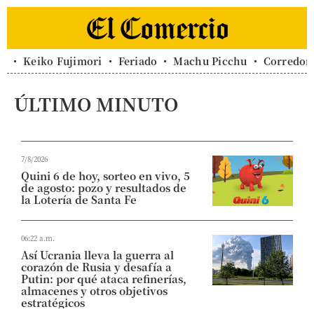
Keiko Fujimori
Feriado
Machu Picchu
Corredor 
ÚLTIMO MINUTO
7/8/2026
Quini 6 de hoy, sorteo en vivo, 5
de agosto: pozo y resultados de
la Lotería de Santa Fe
06:22 a.m.
Así Ucrania lleva la guerra al
corazón de Rusia y desafía a
Putin: por qué ataca refinerías,
almacenes y otros objetivos
estratégicos