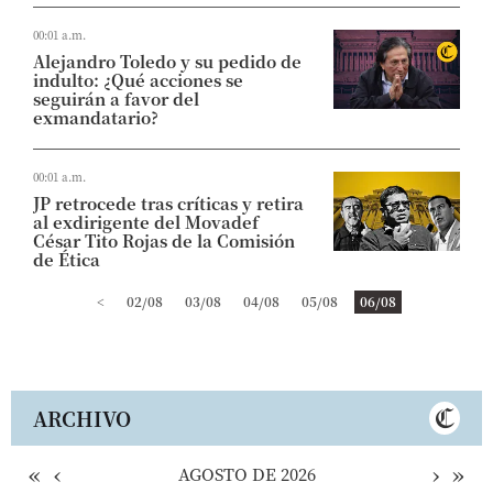
00:01 a.m.
Alejandro Toledo y su pedido de
indulto: ¿Qué acciones se
seguirán a favor del
exmandatario?
00:01 a.m.
JP retrocede tras críticas y retira
al exdirigente del Movadef
César Tito Rojas de la Comisión
de Ética
<
02/08
03/08
04/08
05/08
06/08
ARCHIVO
«
‹
›
»
AGOSTO DE 2026