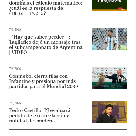
dominas el cálculo matemático:
¿cuál es la respuesta de
(18+6)÷3×2−5?
7/8/2026
“Hay que saber perder”:
Tagliafico dejó un mensaje tras
el subcampeonato de Argentina
| VIDEO
7/8/2026
Conmebol cierra filas con
Infantino y presiona por más
partidos para el Mundial 2030
7/8/2026
Pedro Castillo: PJ evaluará
pedido de excarcelación y
nulidad de condena