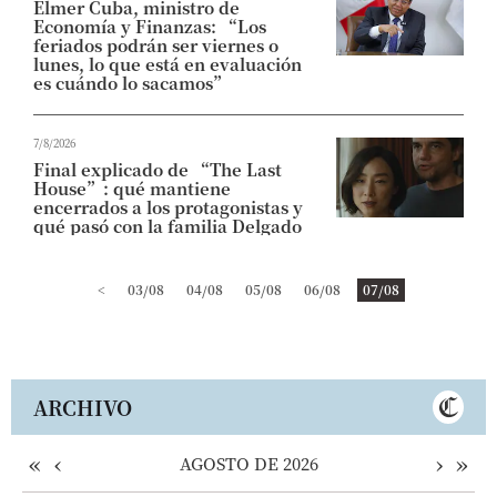
Elmer Cuba, ministro de
Economía y Finanzas: “Los
feriados podrán ser viernes o
lunes, lo que está en evaluación
es cuándo lo sacamos”
7/8/2026
Final explicado de “The Last
House”: qué mantiene
encerrados a los protagonistas y
qué pasó con la familia Delgado
<
03/08
04/08
05/08
06/08
07/08
ARCHIVO
«
‹
›
»
AGOSTO DE 2026