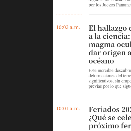
por los Juegos Paname
El hallazgo 
10:03 a.m.
a la ciencia
magma ocul
dar origen 
océano
Este increíble descubr
deformaciones del terr
significativos, sin eru
previas por lo que sigu
Feriados 20
10:01 a.m.
¿Qué se cele
próximo fer