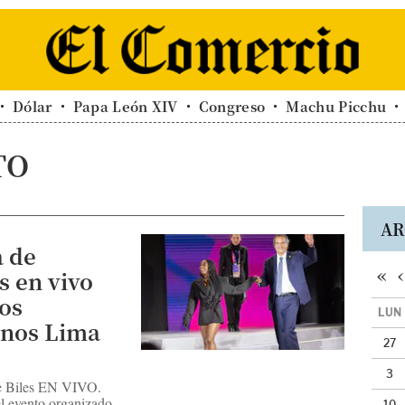
Dólar
Papa León XIV
Congreso
Machu Picchu
TO
AR
a de
«
‹
s en vivo
gos
LUN
nos Lima
27
3
e Biles EN VIVO.
el evento organizado
10