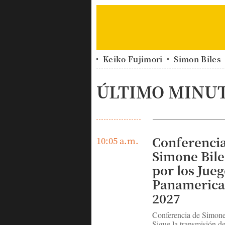
Keiko Fujimori
Simon Biles
ÚLTIMO MINU
Conferenci
10:05 a.m.
Simone Bile
por los Jue
Panamerica
2027
Conferencia de Simon
Sigue la transmisión d