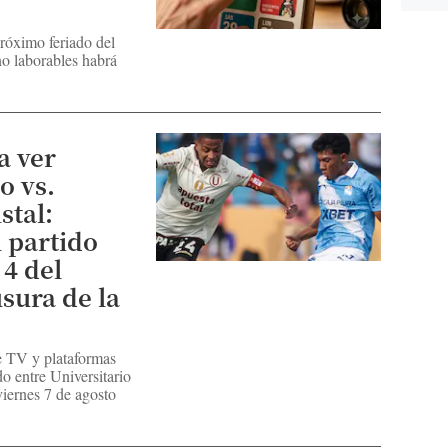
róximo feriado del
no laborables habrá
a ver
o vs.
stal:
l partido
 4 del
sura de la
e TV y plataformas
do entre Universitario
 viernes 7 de agosto