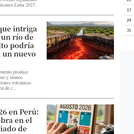
ricanos Lima 2027.
17
24
que intriga
31
: un río de
to podría
a un nuevo
imiento produce
eno y sismos
pciones volcánicas
en de c...
26 en Perú:
bra en el
iado de