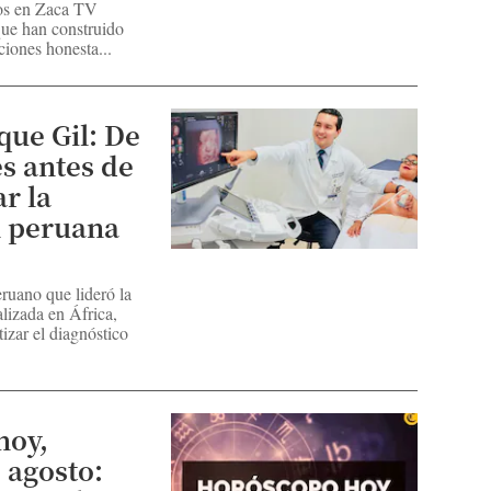
os en Zaca TV
que han construido
ciones honesta...
que Gil: De
s antes de
ar la
al peruana
ruano que lideró la
alizada en África,
izar el diagnóstico
hoy,
 agosto: