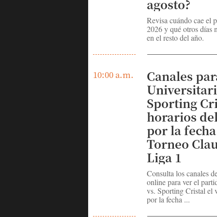
agosto?
Revisa cuándo cae el p
2026 y qué otros días 
en el resto del año.
Canales par
10:00 a.m.
Universitari
Sporting Cri
horarios de
por la fecha
Torneo Clau
Liga 1
Consulta los canales d
online para ver el parti
vs. Sporting Cristal el
por la fecha ...