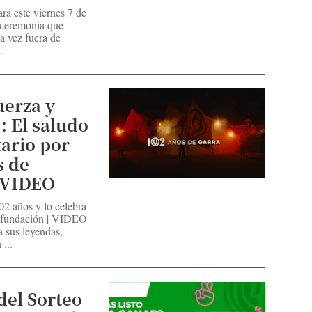
zará este viernes 7 de
 ceremonia que
a vez fuera de
.
erza y
 El saludo
tario por
s de
 VIDEO
02 años y lo celebra
e fundación | VIDEO
a sus leyendas,
...
del Sorteo