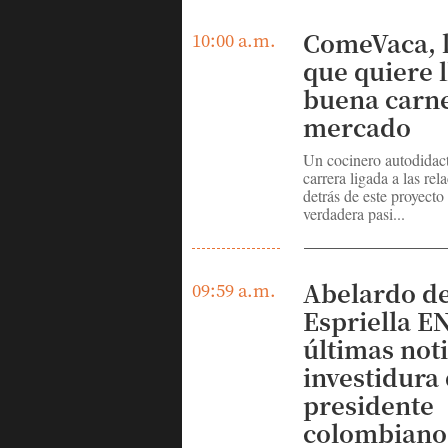
ComeVaca, l
10:00 a.m.
que quiere l
buena carne
mercado
Un cocinero autodidact
carrera ligada a las rel
detrás de este proyecto
verdadera pasi...
Abelardo de
09:59 a.m.
Espriella E
últimas noti
investidura
presidente
colombiano