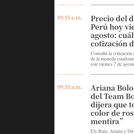
Precio del d
09:55 a.m.
Perú hoy vi
agosto: cuál
cotización d
Consulta la cotización
de la moneda estadouni
este viernes 7 de agost
Ariana Bolo 
09:55 a.m.
del Team Bo
dijera que t
color de ros
mentira”
Ely Ruiz, Ariana y Da