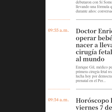
debutaron con Sí Som
llevando una fórmula 
durante años: conversa
Doctor Enri
09:55 a.m.
operar bebé
nacer a llev
cirugía fet
al mundo
Enrique Gil, médico pe
primera cirugía fetal re
lucha hoy por democrat
prenatal en el Per...
Horóscopo 
09:54 a.m.
viernes 7 de