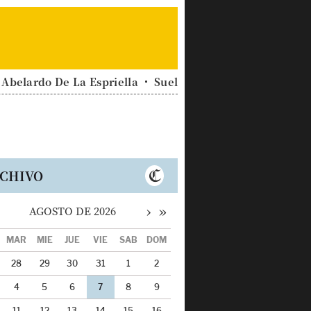
Abelardo De La Espriella
Sueldo Mínimo
Clima
M
CHIVO
›
»
AGOSTO DE 2026
MAR
MIÉ
JUE
VIE
SÁB
DOM
28
29
30
31
1
2
4
5
6
7
8
9
11
12
13
14
15
16