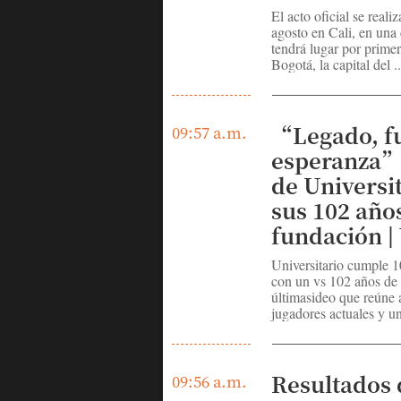
El acto oficial se reali
agosto en Cali, en una
tendrá lugar por primer
Bogotá, la capital del ..
“Legado, fu
09:57 a.m.
esperanza”:
de Universi
sus 102 año
fundación |
Universitario cumple 1
con un vs 102 años d
últimasideo que reúne 
jugadores actuales y un 
Resultados 
09:56 a.m.