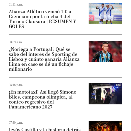
01:31 a.m.
Alianza Atlético venció 1-0 a
Cienciano por la fecha 4 del
Torneo Clausura | RESUMEN Y
GOLES
00:03 a.m.
¿Noriega a Portugal? Qué se
sabe del interés de Sporting de
Lisboa y cuánto ganaría Alianza
Lima en caso se dé un fichaje
millonario
08:48 p.m.
¡En mototaxi! Así llegó Simone
Biles, campeona olímpica, al
conteo regresivo del
Panamericano 2027
07:30 p.m.
Jesús Castillo y la historia detrás