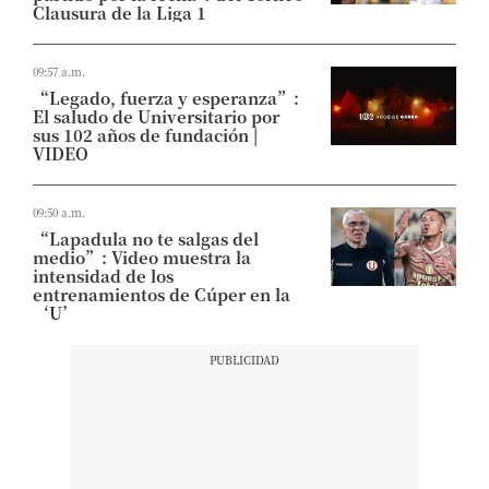
Clausura de la Liga 1
09:57 a.m.
“Legado, fuerza y esperanza”:
El saludo de Universitario por
sus 102 años de fundación |
VIDEO
09:50 a.m.
“Lapadula no te salgas del
medio”: Video muestra la
intensidad de los
entrenamientos de Cúper en la
‘U’