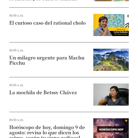
06:00 a.m.
El curioso caso del rational cholo
06:00 a.m.
Un milagro urgente para Machu
Picchu
06:00 a.m.
La mochila de Betssy Chávez
06:00 a.m.
Horóscopo de hoy, domingo 9 de
agosto: revisa lo que dicen los
astros, según tu signo zodiacal