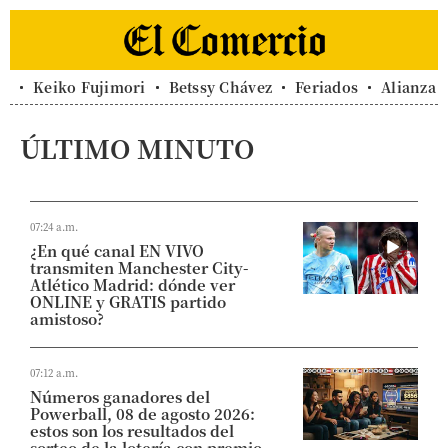
Keiko Fujimori
Betssy Chávez
Feriados
Alianza 
ÚLTIMO MINUTO
07:24 a.m.
¿En qué canal EN VIVO
transmiten Manchester City-
Atlético Madrid: dónde ver
ONLINE y GRATIS partido
amistoso?
07:12 a.m.
Números ganadores del
Powerball, 08 de agosto 2026:
estos son los resultados del
sorteo de la lotería con premio