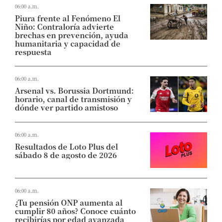
06:00 a.m.
Piura frente al Fenómeno El
Niño: Contraloría advierte
brechas en prevención, ayuda
humanitaria y capacidad de
respuesta
06:00 a.m.
Arsenal vs. Borussia Dortmund:
horario, canal de transmisión y
dónde ver partido amistoso
06:00 a.m.
Resultados de Loto Plus del
sábado 8 de agosto de 2026
06:00 a.m.
¿Tu pensión ONP aumenta al
cumplir 80 años? Conoce cuánto
recibirías por edad avanzada