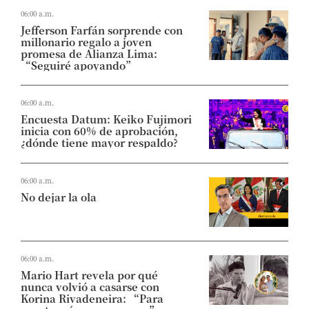
06:00 a.m.
Jefferson Farfán sorprende con
millonario regalo a joven
promesa de Alianza Lima:
“Seguiré apoyando”
06:00 a.m.
Encuesta Datum: Keiko Fujimori
inicia con 60% de aprobación,
¿dónde tiene mayor respaldo?
06:00 a.m.
No dejar la ola
06:00 a.m.
Mario Hart revela por qué
nunca volvió a casarse con
Korina Rivadeneira: “Para