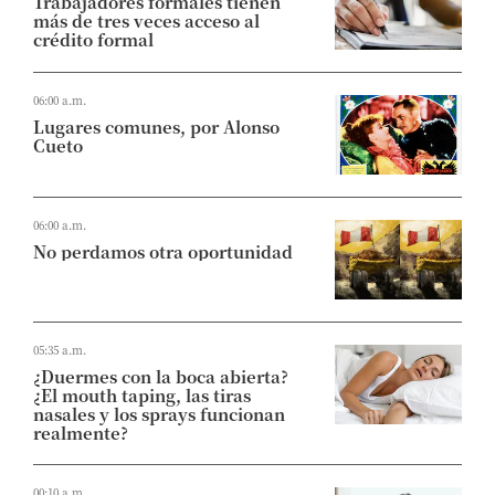
Trabajadores formales tienen
más de tres veces acceso al
crédito formal
06:00 a.m.
Lugares comunes, por Alonso
Cueto
06:00 a.m.
No perdamos otra oportunidad
05:35 a.m.
¿Duermes con la boca abierta?
¿El mouth taping, las tiras
nasales y los sprays funcionan
realmente?
00:10 a.m.